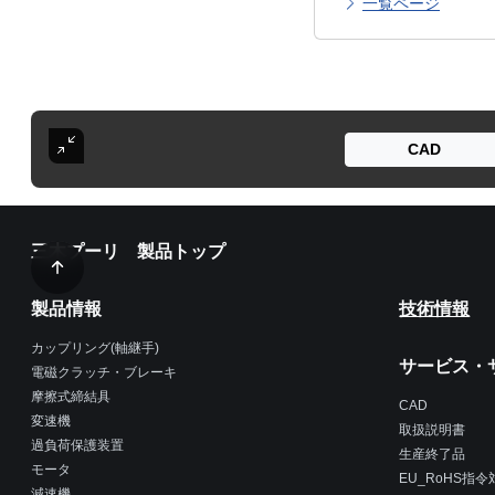
一覧ページ
CAD
三木プーリ 製品トップ
製品情報
技術情報
カップリング(軸継手)
サービス・
電磁クラッチ・ブレーキ
摩擦式締結具
CAD
変速機
取扱説明書
過負荷保護装置
生産終了品
モータ
EU_RoHS指
減速機