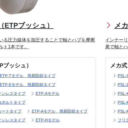
（ETPブッシュ）
メカ
いる圧力媒体を加圧することで軸とハブを摩擦
インナーリ
ルト1本です。
果で軸と
TPブッシュ）
メカ式
ETP-Tモデル 簡易防錆タイプ
PSL
ETP-Eモデル 簡易防錆タイプ
PSL
ステンレスタイプ
ETP-Aモデル
PSL
六角ボルトタイプ
PS
ショートタイプ
ETP-Aモデル 簡易防錆タイプ
PS
ステンレスタイプ
ETP-Hモデル
フリ