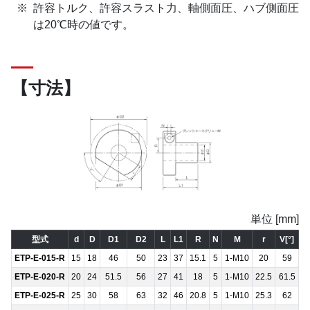
許容トルク、許容スラスト力、軸側面圧、ハブ側面圧
は20℃時の値です。
【寸法】
単位 [mm]
型式
d
D
D1
D2
L
L1
R
N
M
r
V[°]
ETP-E-015-R
15
18
46
50
23
37
15.1
5
1-M10
20
59
ETP-E-020-R
20
24
51.5
56
27
41
18
5
1-M10
22.5
61.5
ETP-E-025-R
25
30
58
63
32
46
20.8
5
1-M10
25.3
62