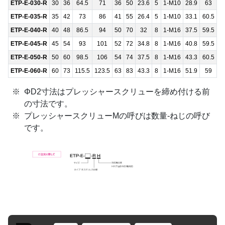
ETP-E-030-R
30
36
64.5
71
36
50
23.6
5
1-M10
28.9
63
ETP-E-035-R
35
42
73
86
41
55
26.4
5
1-M10
33.1
60.5
ETP-E-040-R
40
48
86.5
94
50
70
32
8
1-M16
37.5
59.5
ETP-E-045-R
45
54
93
101
52
72
34.8
8
1-M16
40.8
59.5
ETP-E-050-R
50
60
98.5
106
54
74
37.5
8
1-M16
43.3
60.5
ETP-E-060-R
60
73
115.5
123.5
63
83
43.3
8
1-M16
51.9
59
ΦD2寸法はプレッシャースクリューを締め付ける前
の寸法です。
プレッシャースクリューMの呼びは数量-ねじの呼び
です。