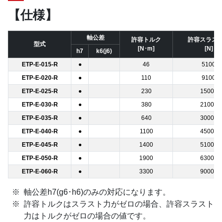
【仕様】
軸公差
許容トルク
許容スラス
型式
[N･m]
[N]
h7
k6(j6)
ETP-E-015-R
●
46
5100
ETP-E-020-R
●
110
9100
ETP-E-025-R
●
230
15000
ETP-E-030-R
●
380
21000
ETP-E-035-R
●
640
30000
ETP-E-040-R
●
1100
45000
ETP-E-045-R
●
1400
51000
ETP-E-050-R
●
1900
63000
ETP-E-060-R
●
3300
90000
軸公差h7(g6･h6)のみの対応になります。
許容トルクはスラスト力がゼロの場合、許容スラスト
力はトルクがゼロの場合の値です。