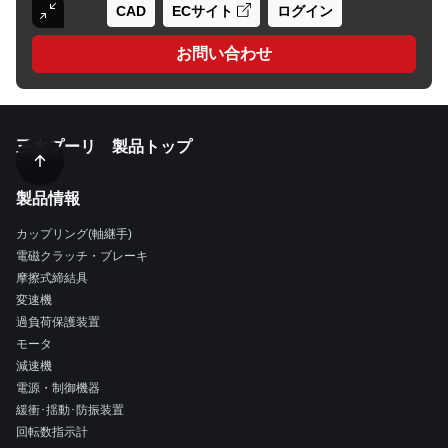
CAD
ECサイト
ログイン
お問い合わせ
三木プーリ 製品トップ
製品情報
カップリング(軸継手)
電磁クラッチ・ブレーキ
摩擦式締結具
変速機
過負荷保護装置
モータ
減速機
電源・制御機器
緩衝･揺動･防振装置
回転数指示計