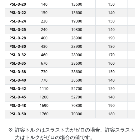
PSL-D-20
140
13600
150
PSL-D-22
150
13600
140
PSL-D-24
230
19300
150
PSL-D-25
240
19300
140
PSL-D-28
400
28900
190
PSL-D-30
430
28900
180
PSL-D-32
460
28900
170
PSL-D-35
670
38600
160
PSL-D-38
730
38600
150
PSL-D-40
770
38600
140
PSL-D-42
1110
52700
150
PSL-D-45
1200
52700
140
PSL-D-48
1690
70300
190
PSL-D-50
1760
70300
180
許容トルクはスラスト力がゼロの場合、許容スラスト
力はトルクがゼロの場合の値です。