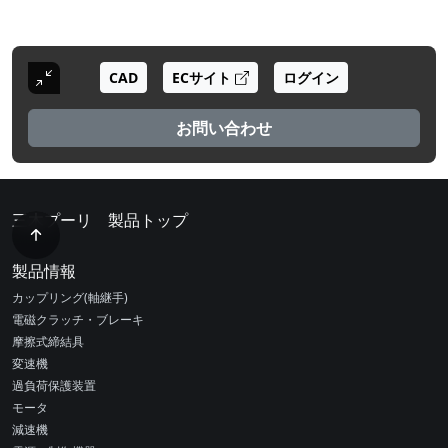
CAD
ECサイト
ログイン
お問い合わせ
三木プーリ 製品トップ
製品情報
カップリング(軸継手)
電磁クラッチ・ブレーキ
摩擦式締結具
変速機
過負荷保護装置
モータ
減速機