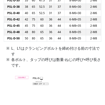
PSL-D-35
35
60
47.5
31
37
8-M6×30
2-M6
PSL-D-38
38
65
52.5
31
37
8-M6×30
2-M6
PSL-D-40
40
65
52.5
31
37
8-M6×30
2-M6
PSL-D-42
42
75
60
36
44
6-M8×35
2-M8
PSL-D-45
45
75
60
36
44
6-M8×35
2-M8
PSL-D-48
48
80
65
36
44
8-M8×35
2-M8
PSL-D-50
50
80
65
36
44
8-M8×35
2-M8
L、L1はクランピングボルトを締め付ける前の寸法で
す
各ボルト、タップの呼びは数量-ねじの呼び×呼び長さ
です。