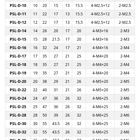
PSL-D-10
10
20
15
13
15.5
4-M2.5×12
2-M2.5
PSL-D-11
11
22
17
13
15.5
4-M2.5×12
2-M2.5
PSL-D-12
12
22
17
13
15.5
4-M2.5×12
2-M2.5
PSL-D-14
14
26
20
17
20
4-M3×16
2-M3
PSL-D-15
15
28
21.5
17
20
4-M3×16
2-M3
PSL-D-16
16
32
24
17
21
4-M4×16
2-M4
PSL-D-17
17
35
27
21
25
4-M4×20
2-M4
PSL-D-18
18
35
27
21
25
4-M4×20
2-M4
PSL-D-19
19
35
27
21
25
4-M4×20
2-M4
PSL-D-20
20
38
29
21
26
4-M5×20
2-M5
PSL-D-22
22
40
31
21
26
4-M5×20
2-M5
PSL-D-24
24
47
36
26
32
4-M6×25
2-M6
PSL-D-25
25
47
36
26
32
4-M6×25
2-M6
PSL-D-28
28
50
39
26
32
6-M6×25
2-M6
PSL-D-30
30
55
43.5
26
32
6-M6×25
2-M6
PSL-D-32
32
55
43.5
26
32
6-M6×25
2-M6