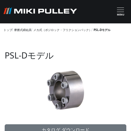
メインコンテンツに移動
MENU
トップ
摩擦式締結具
メカ式（ポジロック・フリクションパック）
PSL-Dモデル
PSL-Dモデル
カタログ ダウンロード