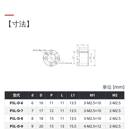
【寸法】
単位 [mm]
型式
d
D
P
L
L1
M1
M2
PSL-D-6
6
16
11
11
13.5
3-M2.5×10
2-M2.5
PSL-D-7
7
17
12
11
13.5
3-M2.5×10
2-M2.5
PSL-D-8
8
18
13
11
13.5
3-M2.5×10
2-M2.5
PSL-D-9
9
20
15
13
15.5
4-M2.5×12
2-M2.5