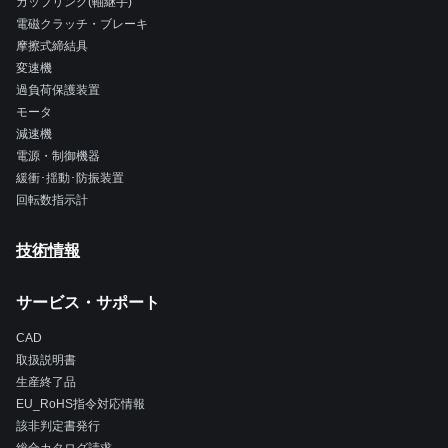
カップリング(軸継手)
電磁クラッチ・ブレーキ
摩擦式締結具
変速機
過負荷保護装置
モータ
減速機
電源・制御機器
緩衝･揺動･防振装置
回転数指示計
技術情報
サービス・サポート
CAD
取扱説明書
生産終了品
EU_RoHS指令対応情報
該非判定書発行