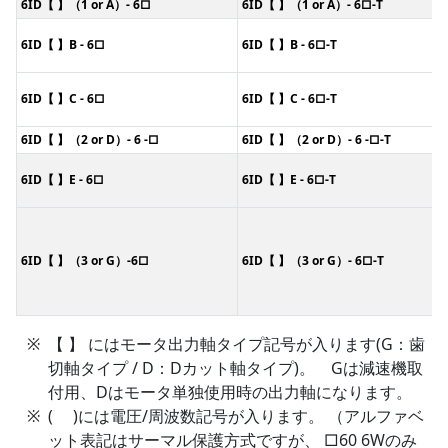
6ID【 】（1 or A）- 6□
6ID【 】（1 or A）- 6□-T
6ID【 】B - 6□
6ID【 】B - 6□-T
6ID【 】C - 6□
6ID【 】C - 6□-T
6ID【 】（2 or D）- 6 -□
6ID【 】（2 or D）- 6 -□-T
6ID【 】E - 6□
6ID【 】E - 6□-T
6ID【 】（3 or G）-6□
6ID【 】（3 or G）- 6□-T
【 】 にはモータ出力軸タイプ記号が入ります(G：歯
切軸タイプ / D：Dカット軸タイプ)。 Gは減速機取
付用、Dはモータ単独使用時の出力軸になります。
( )には電圧/周波数記号が入ります。 （アルファベ
ット表記はサーマル保護方式ですが、 □60 6Wのみ