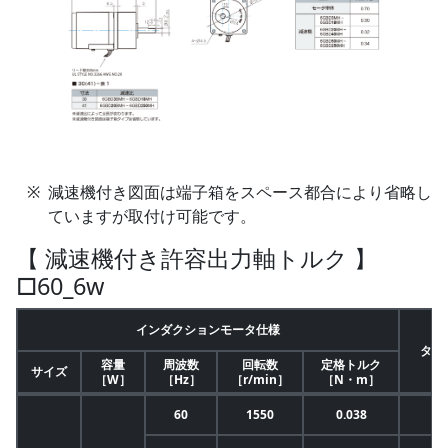
減速機付き図面は端子箱をスペース都合により省略し
ていますが取付け可能です。
【 減速機付き許容出力軸トルク 】
□60_6w
インダクションモータ仕様
タイ
容量
周波数
回転数
定格トルク
サイズ
［W］
［Hz］
［r/min］
［N・m］
60
1550
0.038