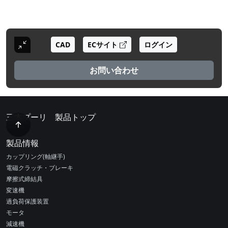
CAD
ECサイト
ログイン
お問い合わせ
三木プーリ 製品トップ
製品情報
カップリング(軸継手)
電磁クラッチ・ブレーキ
摩擦式締結具
変速機
過負荷保護装置
モータ
減速機