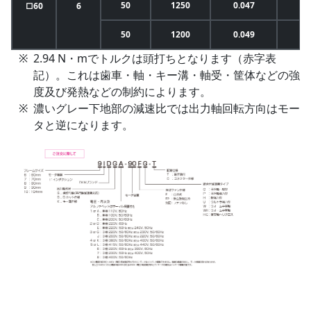
50
1250
0.047
□60
6
50
1200
0.049
2.94 N・mでトルクは頭打ちとなります（赤字表
記）。これは歯車・軸・キー溝・軸受・筐体などの強
度及び発熱などの制約によります。
濃いグレー下地部の減速比では出力軸回転方向はモー
タと逆になります。