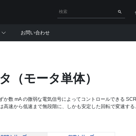
検索キーワード入力
検索
お問い合わせ
タ（モータ単体）
ずか数 mA の微弱な電気信号によってコントロールできる S
は高速から低速まで無段階に、しかも安定した回転で変速する