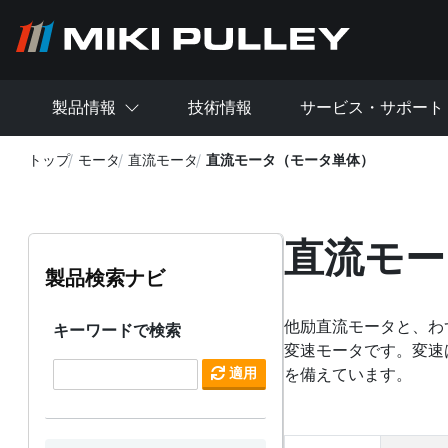
メインコンテンツに移動
製品情報
技術情報
サービス・サポート
トップ
モータ
直流モータ
直流モータ（モータ単体）
直流モー
製品検索ナビ
他励直流モータと、わ
キーワードで検索
変速モータです。変速
適用
を備えています。