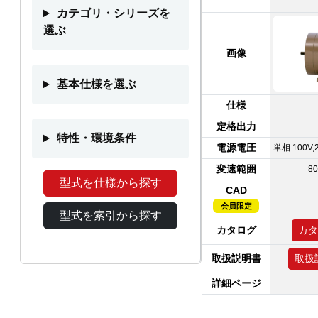
カテゴリ・シリーズを
選ぶ
画像
基本仕様を選ぶ
仕様
定格出力
特性・環境条件
電源電圧
単相 100V,2
変速範囲
80
型式を仕様から探す
CAD
会員限定
型式を索引から探す
カタログ
カタ
取扱説明書
取扱
詳細ページ