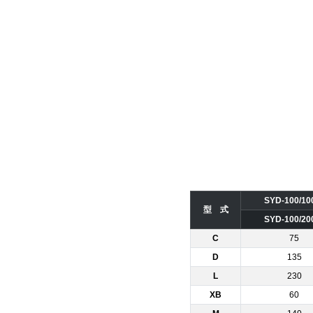
SYD-100/10
型 式
SYD-100/20
C
75
D
135
L
230
XB
60