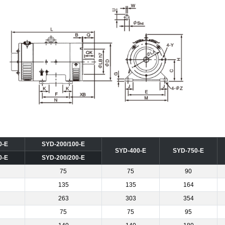
0-E
SYD-200/100-E
SYD-400-E
SYD-750-E
0-E
SYD-200/200-E
75
75
90
135
135
164
263
303
354
75
75
95