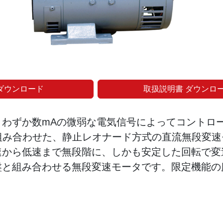
ダウンロード
取扱説明書 ダウンロ
、わずか数mAの微弱な電気信号によってコントロ
組み合わせた、静止レオナード方式の直流無段変速
速から低速まで無段階に、しかも安定した回転で変
盤と組み合わせる無段変速モータです。限定機能の