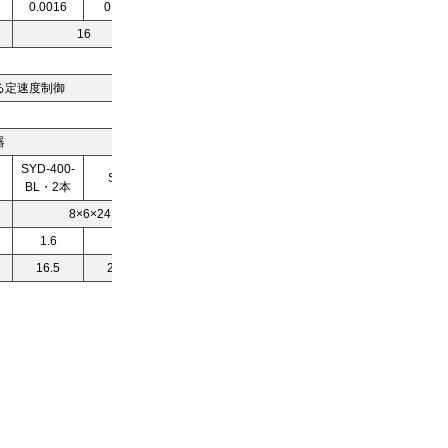
0.0016
0.004
0.007
16
20
る定速度制御
器
SYD-400-
SCD-400-BL・4本
BL・2本
8×6×24（H×W×L）
1.6
1.7
3.8
16.5
24.0
36.0