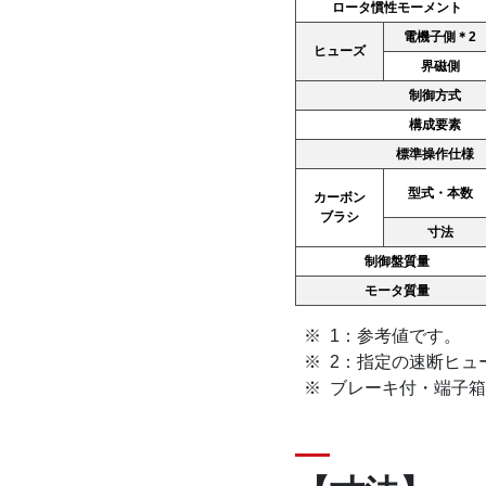
ロータ慣性モーメント
電機子側＊2
ヒューズ
界磁側
制御方式
構成要素
標準操作仕様
型式・本数
カーボン
ブラシ
寸法
制御盤質量
モータ質量
1：参考値です。
2：指定の速断ヒュ
ブレーキ付・端子箱