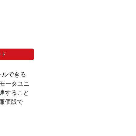
ード
ールできる
モータユニ
速すること
廉価版で