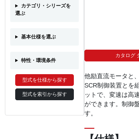
カテゴリ・シリーズを
選ぶ
基本仕様を選ぶ
カタログ 
特性・環境条件
他励直流モータと
型式を仕様から探す
SCR制御装置とを
ットで、変速は高
型式を索引から探す
ができます。制御
す。