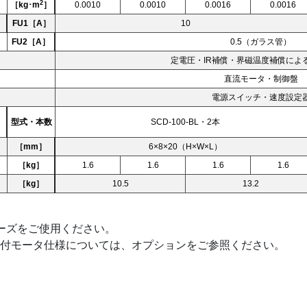
2
［kg･m
］
0.0010
0.0010
0.0016
0.0016
FU1［A］
10
FU2［A］
0.5（ガラス管）
定電圧・IR補償・界磁温度補償によ
直流モータ・制御盤
電源スイッチ・速度設定
型式・本数
SCD-100-BL・2本
［mm］
6×8×20（H×W×L）
［kg］
1.6
1.6
1.6
1.6
［kg］
10.5
13.2
ーズをご使用ください。
付モータ仕様については、オプションをご参照ください。