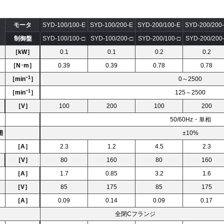
モータ
SYD-100/100-E
SYD-100/200-E
SYD-200/100-E
SYD-200/200
制御盤
SYD-100/100-□
SYD-100/200-□
SYD-200/100-□
SYD-200/200
［kW］
0.1
0.1
0.2
0.2
［N･m］
0.39
0.39
0.78
0.78
−1
［min
］
0～2500
−1
［min
］
125～2500
［V］
100
200
100
200
50/60Hz・単相
囲
±10%
［A］
2.3
1.2
4.5
2.3
［V］
80
160
80
160
［A］
1.7
0.85
3.2
1.6
［V］
85
175
85
175
［A］
0.09
0.14
0.09
0.17
全閉Cフランジ