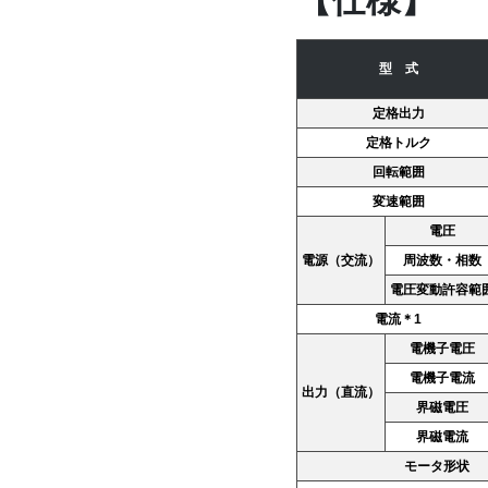
【仕様】
型 式
定格出力
定格トルク
回転範囲
変速範囲
電圧
電源（交流）
周波数・相数
電圧変動許容範
電流＊1
電機子電圧
電機子電流
出力（直流）
界磁電圧
界磁電流
モータ形状