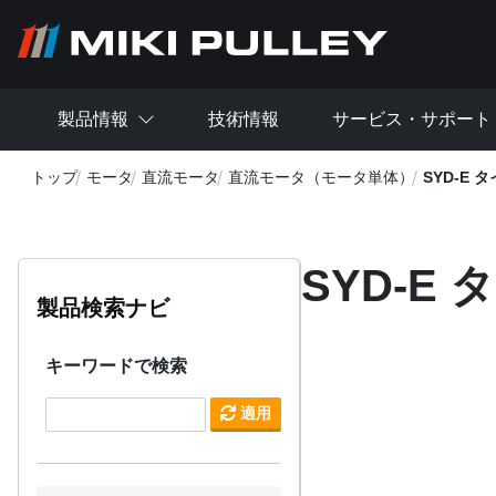
メインコンテンツに移動
製品情報
技術情報
サービス・サポート
トップ
モータ
直流モータ
直流モータ（モータ単体）
SYD-E
SYD-E
製品検索ナビ
キーワードで検索
適用