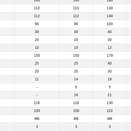
140
140
180
110
110
130
112
112
140
90
90
100
30
30
40
20
20
30
10
10
12
150
150
179
25
25
40
20
20
30
11
14
19
-
5
5
-
16
21
118
118
130
100
100
110
M6
M6
M8
3
3
3