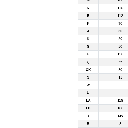
M
140
N
110
E
112
F
90
J
30
K
20
G
10
H
150
Q
25
QK
20
S
11
W
-
U
-
LA
118
LB
100
Y
M6
B
3