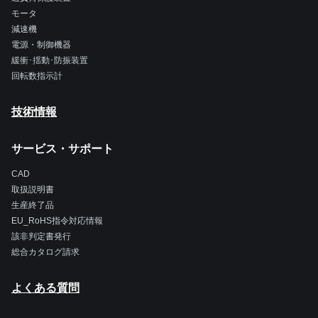
モータ
減速機
電源・制御機器
緩衝･揺動･防振装置
回転数指示計
技術情報
サービス・サポート
CAD
取扱説明書
生産終了品
EU_RoHS指令対応情報
該非判定書発行
総合カタログ請求
よくある質問