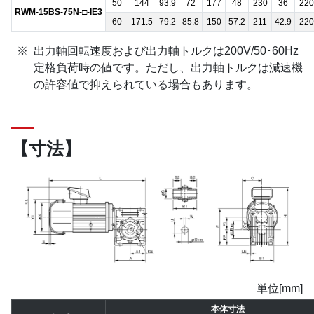
50
144
93.9
72
177
48
230
36
220
RWM-15BS-75N-□-IE3
60
171.5
79.2
85.8
150
57.2
211
42.9
220
出力軸回転速度および出力軸トルクは200V/50･60Hz
定格負荷時の値です。ただし、出力軸トルクは減速機
の許容値で抑えられている場合もあります。
【寸法】
単位[mm]
本体寸法