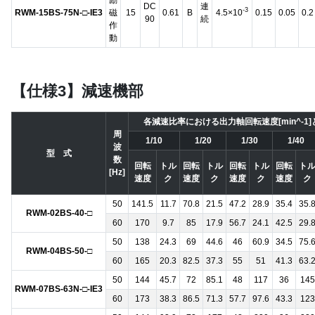
DC
連
-3
RWM-15BS-75N-□-IE3
磁
15
0.61
B
4.5×10
0.15
0.05
0.2
90
続
作
動
【仕様3】減速機部
各減速比率における出力軸回転速度[min^-1]
周
1/10
1/20
1/30
1/40
波
型 式
数
回転
トル
回転
トル
回転
トル
回転
ト
[Hz]
速度
ク
速度
ク
速度
ク
速度
ク
50
141.5
11.7
70.8
21.5
47.2
28.9
35.4
35.
RWM-02BS-40-□
60
170
9.7
85
17.9
56.7
24.1
42.5
29.
50
138
24.3
69
44.6
46
60.9
34.5
75.
RWM-04BS-50-□
60
165
20.3
82.5
37.3
55
51
41.3
63.
50
144
45.7
72
85.1
48
117
36
145
RWM-07BS-63N-□-IE3
60
173
38.3
86.5
71.3
57.7
97.6
43.3
123