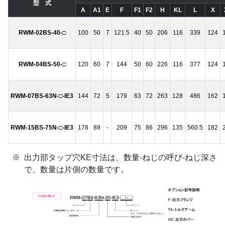
型 式
A
A1
E
F
F1
F2
H
KL
L
X
RWM-02BS-40-□
100
50
7
121.5
40
50
206
116
339
124
RWM-04BS-50-□
120
60
7
144
50
60
226
116
377
124
RWM-07BS-63N-□-IE3
144
72
5
179
63
72
263
128
486
162
RWM-15BS-75N-□-IE3
178
89
-
209
75
86
296
135
560.5
182
出力部タップ穴KE寸法は、数量-ねじの呼び-ねじ深さ
で、数量は片側の数量です。