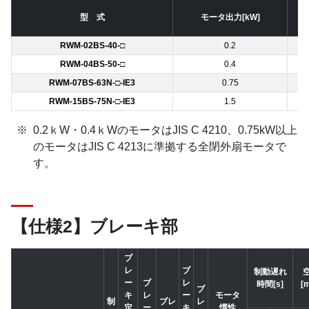
型 式
モータ出力[kW]
極
RWM-02BS-40-□
0.2
RWM-04BS-50-□
0.4
RWM-07BS-63N-□-IE3
0.75
RWM-15BS-75N-□-IE3
1.5
0.2ｋW・0.4ｋWのモータはJIS C 4210、0.75kW以上
のモータはJIS C 4213に準拠する全閉外扇モータで
す。
【仕様2】ブレーキ部
ブ
レ
ブ
制動遅れ
ー
ブ
レ
時間[s]
[
ブ
キ
レ
ー
モータ
制
ブレ
レ
定
ー
キ
慣性