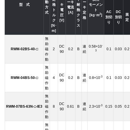
動
ーキ
ー
型 式
格
キ
耐
モーメン
方
電流
キ
ト
電
熱
ト
AC
DC
式
[A]
定
規
2
ル
圧
ク
[kg･m
]
別切
別切
格
定
ク
[V]
ラ
り
り
[N･
ス
m]
無
励
-
DC
連
0.58×10
RWM-02BS-40-□
磁
2
0.2
B
0.1
0.03
0.2
3
90
続
作
動
無
励
DC
連
-3
RWM-04BS-50-□
磁
4
0.2
B
0.8×10
0.1
0.03
0.2
90
続
作
動
無
励
DC
連
-3
RWM-07BS-63N-□-IE3
磁
8
0.61
B
2.3×10
0.15
0.05
0.2
90
続
作
動
無
励