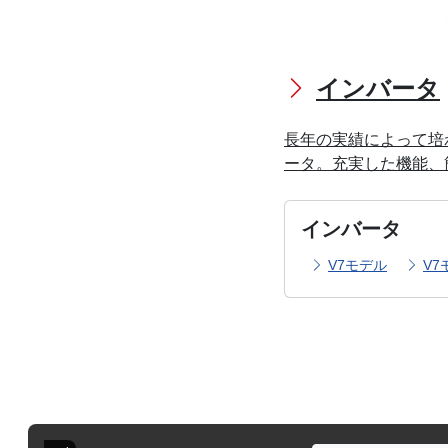
インバータ
長年の実績によって培
ータ。充実した機能、
インバータ
V7モデル
V