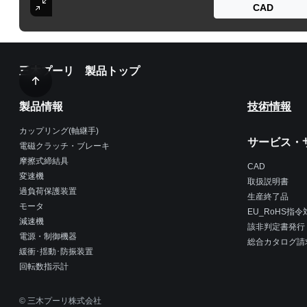
CAD
三木プーリ 製品トップ
製品情報
技術情報
カップリング(軸継手)
サービス・
電磁クラッチ・ブレーキ
摩擦式締結具
CAD
変速機
取扱説明書
過負荷保護装置
生産終了品
モータ
EU_RoHS指
減速機
該非判定書発行
電源・制御機器
総合カタログ請
緩衝･揺動･防振装置
回転数指示計
© 三木プーリ株式会社