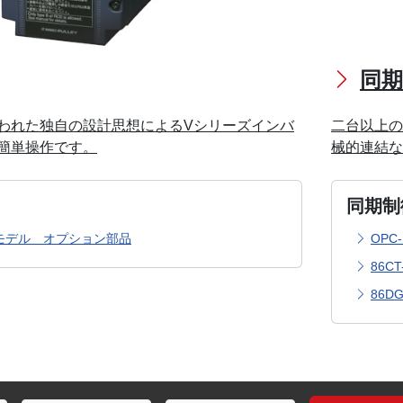
同
われた独自の設計思想によるVシリーズインバ
二台以上の
簡単操作です。
械的連結な
同期制
7モデル オプション部品
OPC
86C
86