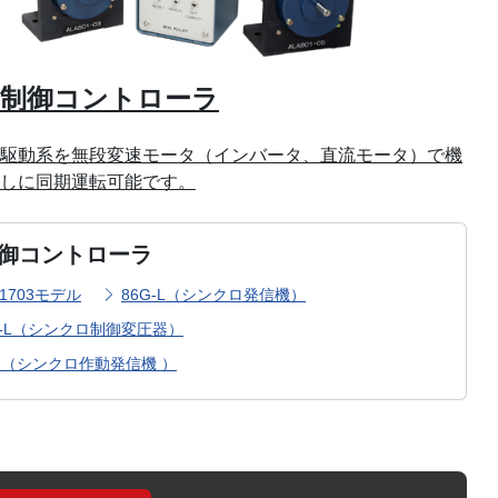
期制御コントローラ
駆動系を無段変速モータ（インバータ、直流モータ）で機
しに同期運転可能です。
御コントローラ
-1703モデル
86G-L（シンクロ発信機）
T-L（シンクロ制御変圧器）
DG（シンクロ作動発信機 ）