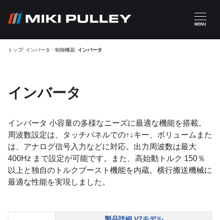
メインコンテンツに移動
MENU
トップ
インバータ・制御機器
インバータ
インバータ
インバータ 小容量の多様なニーズに最適な機能を搭載。
周波数設定は、タッチパネルでの↑↓キー、ボリュームまた
は、アナログ信号入力などに対応。出力周波数は最大
400Hz まで設定が可能です。また、高始動トルク 150％
以上と独自のトルクブースト機能を内蔵。横行搬送機械に
最適な性能を実現しました。
製品詳細 V7モデル