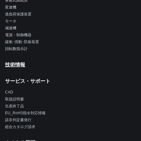
摩擦式締結具
変速機
過負荷保護装置
モータ
減速機
電源・制御機器
緩衝･揺動･防振装置
回転数指示計
技術情報
サービス・サポート
CAD
取扱説明書
生産終了品
EU_RoHS指令対応情報
該非判定書発行
総合カタログ請求