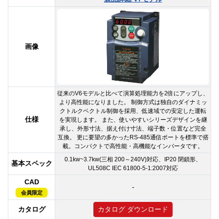
画像
従来のV6モデルと比べて演算処理能力を2倍にアップし、
より高性能になりました。 制御方式は独自のダイナミッ
クトルクベクトル制御を採用、低速域での安定した運転
仕様
を実現します。 また、使いやすいシリーズデザインを継
承し、外形寸法、据え付け寸法、端子数・位置など完全
互換。 更に要望の多かったRS-485通信ポートを標準で搭
載。コンパクトで高性能・高機能なインバータです。
0.1kw~3.7kw(三相 200～240V)対応、IP20 閉鎖形、
基本スペック
UL508C IEC 61800-5-1:2007対応
CAD
-
会員限定
カタログ
カタログ ダウンロード