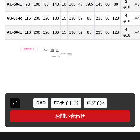
2-
AU-50-L
93
190
80
140
10
105
47
69.5
145
60
80
M3
φ18
4-
AU-60-R
116
230
120
180
15
130
59
85
233
80
128
M4
φ18
4-
AU-60-L
116
230
120
180
15
130
59
85
233
80
128
M4
φ18
CAD
ECサイト
ログイン
お問い合わせ