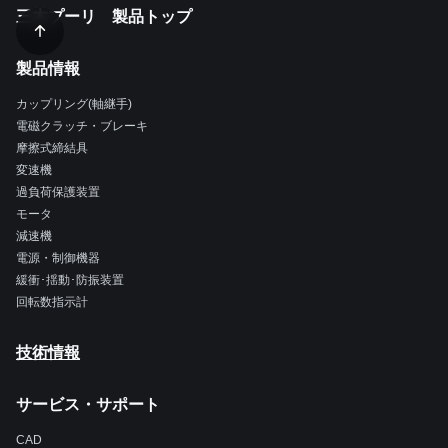
三木プーリ 製品トップ
製品情報
カップリング(軸継手)
電磁クラッチ・ブレーキ
摩擦式締結具
変速機
過負荷保護装置
モータ
減速機
電源・制御機器
緩衝･揺動･防振装置
回転数指示計
技術情報
サービス・サポート
CAD