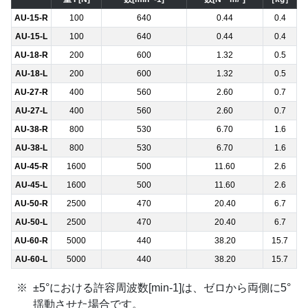
AU-15-R
100
640
0.44
0.4
AU-15-L
100
640
0.44
0.4
AU-18-R
200
600
1.32
0.5
AU-18-L
200
600
1.32
0.5
AU-27-R
400
560
2.60
0.7
AU-27-L
400
560
2.60
0.7
AU-38-R
800
530
6.70
1.6
AU-38-L
800
530
6.70
1.6
AU-45-R
1600
500
11.60
2.6
AU-45-L
1600
500
11.60
2.6
AU-50-R
2500
470
20.40
6.7
AU-50-L
2500
470
20.40
6.7
AU-60-R
5000
440
38.20
15.7
AU-60-L
5000
440
38.20
15.7
±5°における許容周波数[min-1]は、ゼロから両側に5°
揺動させた場合です。