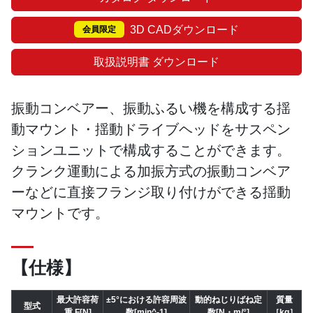
3D CADダウンロード
会員限定
取扱説明書 ダウンロード
振動コンベアー、振動ふるい機を構成する揺
動マウント・揺動ドライブヘッドをサスペン
ションユニットで構成することができます。
クランク運動による加振方式の振動コンベア
ーなどに直接フランジ取り付けができる揺動
マウントです。
【仕様】
最大許容荷
±5°における許容周波
動的ねじりばね定
質量
型式
重 F[N]
数[min^-1]
数[N・m/°]
［kg］