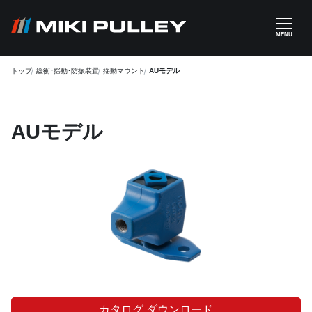
メインコンテンツに移動
MENU
トップ
緩衝･揺動･防振装置
揺動マウント
AUモデル
AUモデル
カタログ ダウンロード