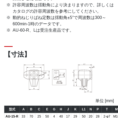
許容周波数は揺動角により決まりますので、詳しくは
カタログの許容周波数を参考にしてください。
動的ねじりばね定数は揺動角±5°で周波数は300～
600min-1時のデータです。
AU-60-R、Lは受注生産品です。
【寸法】
単位 [mm]
型式
A
B
C
E
G
H
J
K
L1
N
P
T
M
AU-15-R
33
70
25
50
4
40
17
29
50
20
28
2-φ7
M1