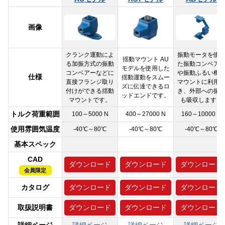
画像
クランク運動によ
振動モータを使
揺動マウント AU
る加振方式の振動
た振動コンベア
モデルを使用した
コンベアーなどに
や振動ふるい機
仕様
揺動運動をスムー
直接フランジ取り
マウントに利用
ズに伝達できるロ
付けができる揺動
き、外部への振
ッドエンドです。
マウントです。
も吸収します。
トルク荷重範囲
100～5000 N
400～27000 N
160～10000 N
使用雰囲気温度
-40℃～80℃
-40℃～80℃
-40℃～80℃
基本スペック
CAD
ダウンロード
ダウンロード
ダウンロード
会員限定
カタログ
ダウンロード
ダウンロード
ダウンロード
取扱説明書
ダウンロード
ダウンロード
ダウンロード