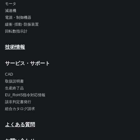
モータ
減速機
電源・制御機器
緩衝･揺動･防振装置
回転数指示計
技術情報
サービス・サポート
CAD
取扱説明書
生産終了品
EU_RoHS指令対応情報
該非判定書発行
総合カタログ請求
よくある質問