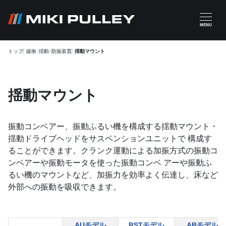
メインコンテンツに移動
MENU
トップ
緩衝･揺動･防振装置
揺動マウント
揺動マウント
振動コンベアー、振動ふるい機を構成する揺動マウント・
揺動ドライブヘッドをサスペンションユニットで 構成す
ることができます。クランク運動による加振方式の振動コ
ンベアーや振動モータを使った振動コンベ アーや振動ふ
るい機のマウントなど、加振力を効率よく伝達し、床など
外部への振動を吸収できます。
AUモデル
RSTモデル
ABモデル