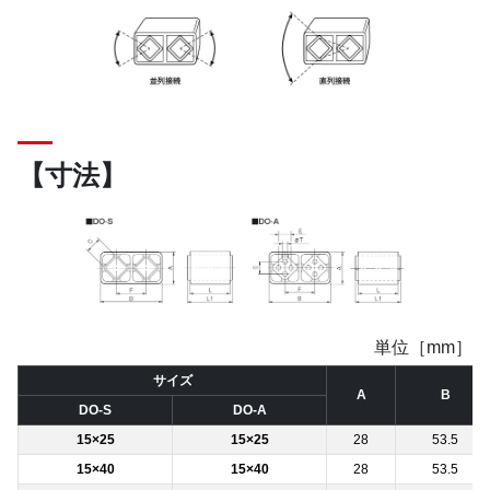
【寸法】
単位［mm］
サイズ
A
B
DO-S
DO-A
15×25
15×25
28
53.5
15×40
15×40
28
53.5