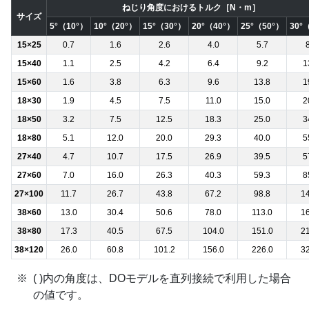
ねじり角度におけるトルク［N・m］
サイズ
5°（10°）
10°（20°）
15°（30°）
20°（40°）
25°（50°）
30°
15×25
0.7
1.6
2.6
4.0
5.7
15×40
1.1
2.5
4.2
6.4
9.2
1
15×60
1.6
3.8
6.3
9.6
13.8
1
18×30
1.9
4.5
7.5
11.0
15.0
2
18×50
3.2
7.5
12.5
18.3
25.0
3
18×80
5.1
12.0
20.0
29.3
40.0
5
27×40
4.7
10.7
17.5
26.9
39.5
5
27×60
7.0
16.0
26.3
40.3
59.3
8
27×100
11.7
26.7
43.8
67.2
98.8
14
38×60
13.0
30.4
50.6
78.0
113.0
16
38×80
17.3
40.5
67.5
104.0
151.0
21
38×120
26.0
60.8
101.2
156.0
226.0
32
( )内の角度は、DOモデルを直列接続で利用した場合
の値です。