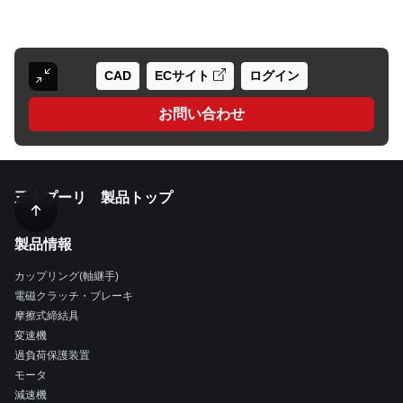
CAD
ECサイト
ログイン
お問い合わせ
三木プーリ 製品トップ
製品情報
カップリング(軸継手)
電磁クラッチ・ブレーキ
摩擦式締結具
変速機
過負荷保護装置
モータ
減速機