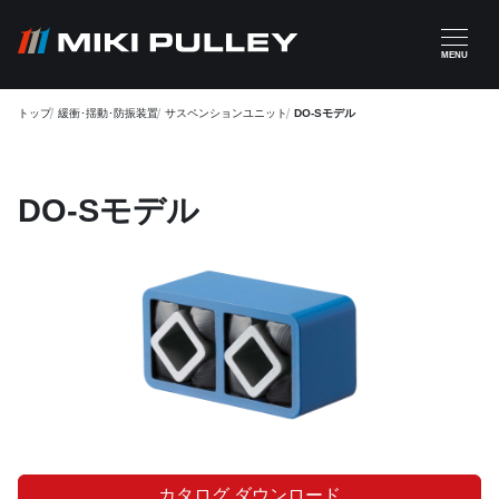
メインコンテンツに移動
MENU
トップ
緩衝･揺動･防振装置
サスペンションユニット
DO-Sモデル
DO-Sモデル
カタログ ダウンロード