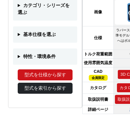
カテゴリ・シリーズを
画像
選ぶ
ラバース
基本仕様を選ぶ
準モデル
仕様
へはボ
トルク荷重範囲
特性・環境条件
使用雰囲気温度
CAD
3D
型式を仕様から探す
会員限定
カタログ
カタ
型式を索引から探す
取扱説明書
取扱説
詳細ページ