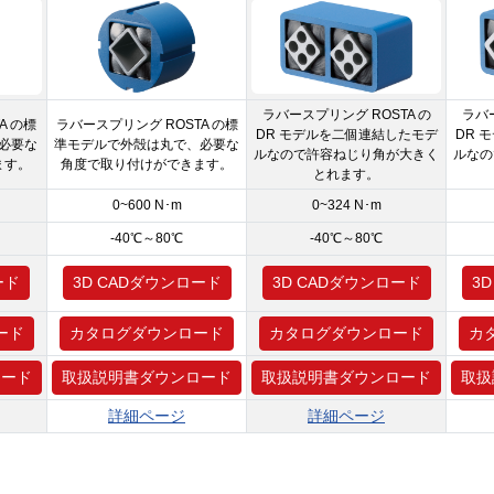
ラバースプリング ROSTA の
ラバー
A の標
ラバースプリング ROSTA の標
DR モデルを二個連結したモデ
DR 
必要な
準モデルで外殻は丸で、必要な
ルなので許容ねじり角が大きく
ルなの
ます。
角度で取り付けができます。
とれます。
0~600 N･m
0~324 N･m
-40℃～80℃
-40℃～80℃
ード
3D CADダウンロード
3D CADダウンロード
3
ード
カタログダウンロード
カタログダウンロード
カ
ロード
取扱説明書ダウンロード
取扱説明書ダウンロード
取扱
詳細ページ
詳細ページ