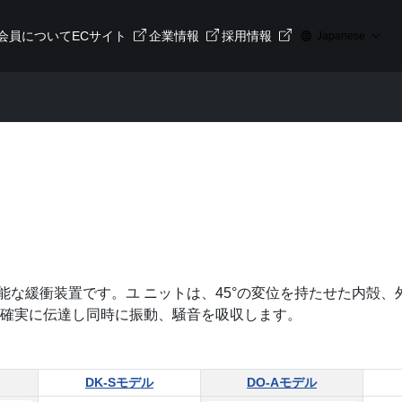
会員について
ECサイト
企業情報
採用情報
Japanese
な緩衝装置です。ユ ニットは、45°の変位を持たせた内殻、
を確実に伝達し同時に振動、騒音を吸収します。
DK-Sモデル
DO-Aモデル