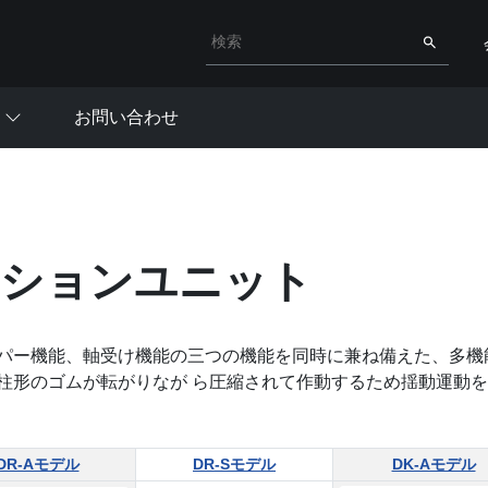
検索キーワード入力
検索
お問い合わせ
ションユニット
パー機能、軸受け機能の三つの機能を同時に兼ね備えた、多機能
柱形のゴムが転がりなが ら圧縮されて作動するため揺動運動
DR-Aモデル
DR-Sモデル
DK-Aモデル