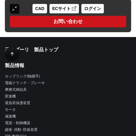
CAD
ECサイト
ログイン
お問い合わせ
三木プーリ 製品トップ
製品情報
カップリング(軸継手)
電磁クラッチ・ブレーキ
摩擦式締結具
変速機
過負荷保護装置
モータ
減速機
電源・制御機器
緩衝･揺動･防振装置