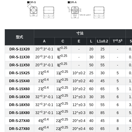
寸法
型式
+0
0
A
C
E
L
L1±0.2
T
.5
5
+0.25
+0
DR-S-11X20
20
.3^-0.1
8
-
20
25
-
0
0
+0.25
+0
DR-S-11X30
20
.3^-0.1
8
-
30
35
-
0
0
+0.25
+0
DR-S-11X50
20
.3^-0.1
8
-
50
55
-
0
0
+0.4
+0.25
DR-S-15X25
27
11
10^±0.2
25
30
5
0
0
0
+0.4
+0.25
DR-S-15X40
27
11
10^±0.2
40
45
5
1
0
0
+0.4
+0.25
DR-S-15X60
27
11
10^±0.2
60
65
5
1
0
0
+0.25
+0
DR-S-18X30
32
.3^-0.1
12
12^±0.3
30
35
6
1
0
+0.25
+0
DR-S-18X50
32
.3^-0.1
12
12^±0.3
50
55
6
3
0
+0.25
+0
DR-S-18X80
32
.3^-0.1
12
12^±0.3
80
85
6
5
0
+0.4
+0.25
DR-S-27X40
45
22
20^±0.4
40
45
8
4
0
0
+0.4
+0.25
DR-S-27X60
45
22
20^±0.4
60
65
8
7
0
0