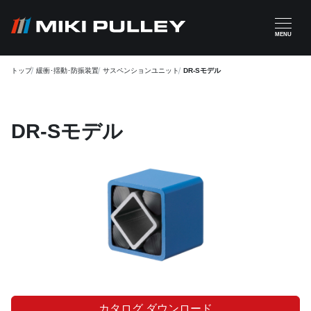
メインコンテンツに移動
MENU
トップ
緩衝･揺動･防振装置
サスペンションユニット
DR-Sモデル
DR-Sモデル
カタログ ダウンロード