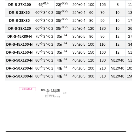
+0.4
+0.25
DR-S-27X100
45
22
20^±0.4
100
105
8
11
0
0
+0.25
+0
DR-S-38X60
60
.3^-0.2
30
25^±0.4
60
70
10
13
0
+0.25
+0
DR-S-38X80
60
.3^-0.2
30
25^±0.4
80
90
10
17
0
+0.25
+0
DR-S-38X120
60
.3^-0.2
30
25^±0.4
120
130
10
26
0
+0.4
+0
DR-S-45X80-N
75
.3^-0.2
35
35^±0.5
80
90
12
27
0
+0.4
+0
DR-S-45X100-N
75
.3^-0.2
35
35^±0.5
100
110
12
34
0
+0.4
+0
DR-S-45X150-N
75
.3^-0.2
35
35^±0.5
150
160
12
51
0
+0.4
+0
DR-S-50X120-N
80
.3^-0.2
40
40^±0.5
120
130
M12X40
51
0
+0.4
+0
DR-S-50X200-N
80
.3^-0.2
40
40^±0.5
200
210
M12X40
10
0
+0.4
+0
DR-S-50X300-N
80
.3^-0.2
40
40^±0.5
300
310
M12X40
15
0