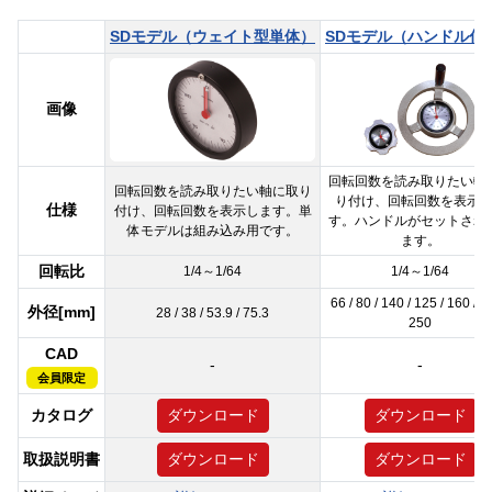
SDモデル（ウェイト型単体）
SDモデル（ハンドル付
画像
回転回数を読み取りたい軸
回転回数を読み取りたい軸に取り
り付け、回転回数を表示
仕様
付け、回転回数を表示します。単
す。ハンドルがセットされ
体モデルは組み込み用です。
ます。
回転比
1/4～1/64
1/4～1/64
66 / 80 / 140 / 125 / 160 / 1
外径[mm]
28 / 38 / 53.9 / 75.3
250
CAD
-
-
会員限定
カタログ
ダウンロード
ダウンロード
取扱説明書
ダウンロード
ダウンロード