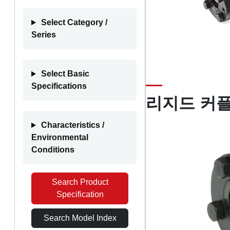
Select Category /
Series
Select Basic
Specifications
리지드 커
Characteristics /
Environmental
Conditions
Search Product
Specification
Search Model Index