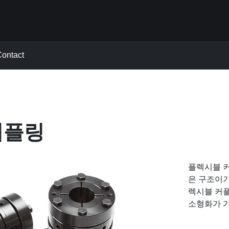
ontact
커플링
플렉시블 커
은 구조이기
렉시블 커플
소형화가 가