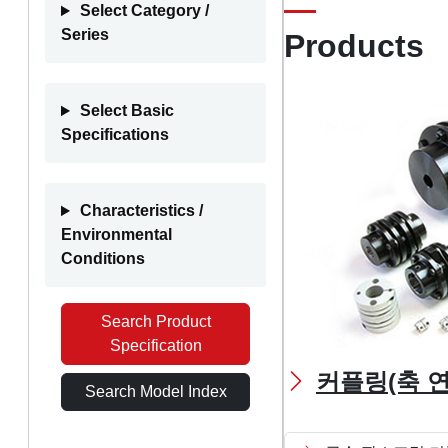
Select Category /
Series
Products
Select Basic
Specifications
Characteristics /
Environmental
Conditions
Search Product
Specification
커플링(축 
Search Model Index