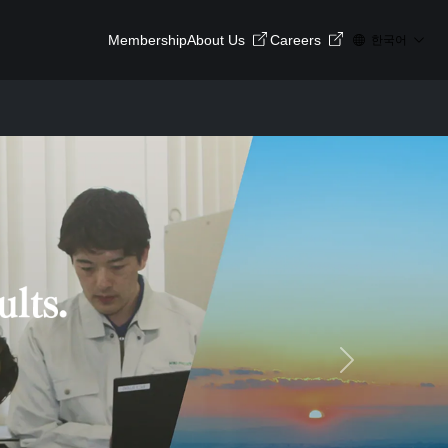
Membership
About Us
Careers
한국어
Next