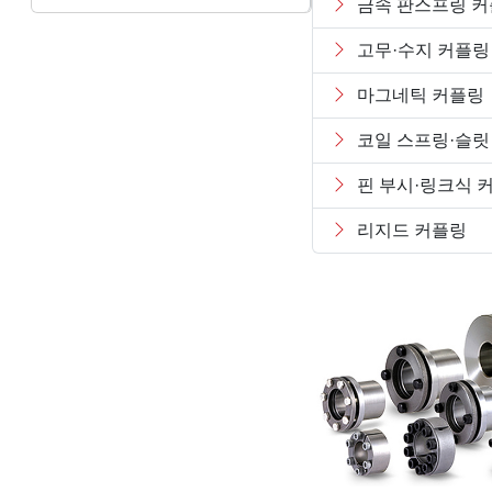
금속 판스프링 
고무·수지 커플링
마그네틱 커플링
코일 스프링·슬릿
핀 부시·링크식 
리지드 커플링