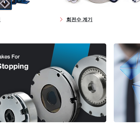
치
회전수 계기