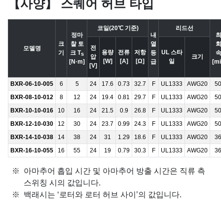
【사양】 스퀘어 허브 타입
코일(20℃ 기준)
리드선
정마
내
크
찰 토
열
전
모델명
용량
전류
저항
UL 스타
기
크 T
등
s
압
크기
[W]
[A]
[Ω]
일
[N·m]
급
[mi
[V]
BXR-06-10-005
6
5
24
17.6
0.73
32.7
F
UL1333
AWG20
5
BXR-08-10-012
8
12
24
19.4
0.81
29.7
F
UL1333
AWG20
5
BXR-10-10-016
10
16
24
21.5
0.9
26.8
F
UL1333
AWG20
5
BXR-12-10-030
12
30
24
23.7
0.99
24.3
F
UL1333
AWG20
5
BXR-14-10-038
14
38
24
31
1.29
18.6
F
UL1333
AWG20
3
BXR-16-10-055
16
55
24
19
0.79
30.3
F
UL1333
AWG20
3
아마추어 흡입 시간 및 아마추어 방출 시간은 직류 측
스위칭 시의 값입니다.
백래시는 ‘로터와 로터 허브 사이’의 값입니다.