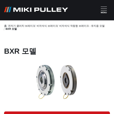
주요 콘텐츠로 건너뛰기
MENU
홈
전자기 클러치·브레이크
비자석식 브레이크
비자석식 작동형 브레이크 - 유지용 모델
BXR 모델
BXR 모델