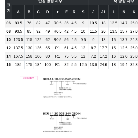
반경 방향 치수
축 방향 치수
크
기
A
B
C
D
r
E
R
S
J
J1
L
N
K
06
83.5
76
82
47
R0.5
36
4.5
9
10.5
18
12.5
14.7
25.0
08
93.5
85
92
49
R0.5
42
4.5
10
11.5
20
13.5
15.7
27.0
10
123.5
115
122
62
R0.5
56
4.5
9.5
9
18
15
13.7
24.3
12
137.5
130
136
65
R1
61
4.5
12
8.7
17.7
15
12.5
25.0
14
167.5
158
166
80
R1
75
5.5
12
7.2
17.2
16
12.0
25.0
16
185
175
184
100
R1
82
5.5
12.5
13.6
24.6
18
19.4
32.8