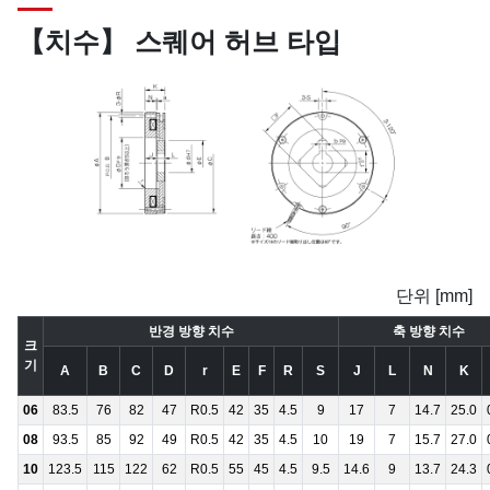
【치수】 스퀘어 허브 타입
단위 [mm]
반경 방향 치수
축 방향 치수
크
기
A
B
C
D
r
E
F
R
S
J
L
N
K
06
83.5
76
82
47
R0.5
42
35
4.5
9
17
7
14.7
25.0
08
93.5
85
92
49
R0.5
42
35
4.5
10
19
7
15.7
27.0
10
123.5
115
122
62
R0.5
55
45
4.5
9.5
14.6
9
13.7
24.3