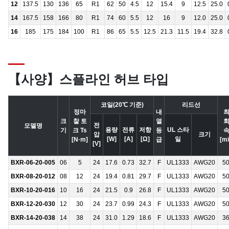
12
137.5
130
136
65
R1
62
50
4.5
12
15.4
9
12.5
25.0
14
167.5
158
166
80
R1
74
60
5.5
12
16
9
12.0
25.0
16
185
175
184
100
R1
86
65
5.5
12.5
21.3
11.5
19.4
32.8
【사양】스플라인 허브 타입
코일(20℃ 기준)
리드선
정마
내
크
찰 토
열
전
모델명
용량
전류
저항
UL 스타
기
크 Ts
등
압
크기
[W]
[A]
[Ω]
일
[N·m]
급
[mi
[V]
BXR-06-20-005
06
5
24
17.6
0.73
32.7
F
UL1333
AWG20
5
BXR-08-20-012
08
12
24
19.4
0.81
29.7
F
UL1333
AWG20
5
BXR-10-20-016
10
16
24
21.5
0.9
26.8
F
UL1333
AWG20
5
BXR-12-20-030
12
30
24
23.7
0.99
24.3
F
UL1333
AWG20
5
BXR-14-20-038
14
38
24
31.0
1.29
18.6
F
UL1333
AWG20
3