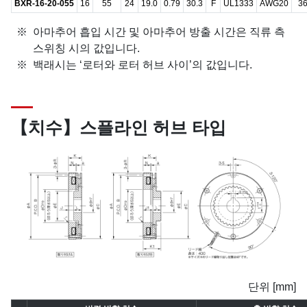
BXR-16-20-055
16
55
24
19.0
0.79
30.3
F
UL1333
AWG20
3
아마추어 흡입 시간 및 아마추어 방출 시간은 직류 측
스위칭 시의 값입니다.
백래시는 ‘로터와 로터 허브 사이’의 값입니다.
【치수】스플라인 허브 타입
단위 [mm]