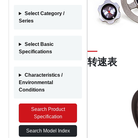
Select Category /
Series
Select Basic
Specifications
转速表
Characteristics /
Environmental
Conditions
Search Product
Specification
Search Model Index