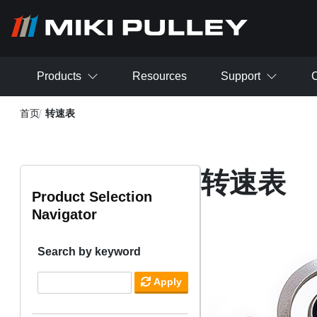
跳转到主要内容
Products
Resources
Support
C
首页
转速表
转速表
Product Selection
Navigator
Search by keyword
Apply