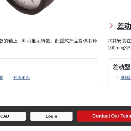
差动
数的轴上，即可显示转数。配重式产品提供多种
将其安装在
100mm的
差动型
型
列表页面
SD
Contact Our Tea
CAD
Login