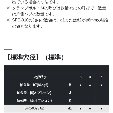
出ている場合の寸法です。
クランプボルトＭの呼びは数量-ねじの呼びで、数量
は片側ハブの数量です。
SFC-010の( )内の数値は、d1またはd2がφ8mmの場合
の値となります。
【標準穴径】（標準）
穴径呼び
3
4
5
軸公差 h7(h6･g6)
B
●
●
●
軸公差 j6(オプション)
J
軸公差 k6(オプション)
K
SFC-002SA2
d1
●
●
●