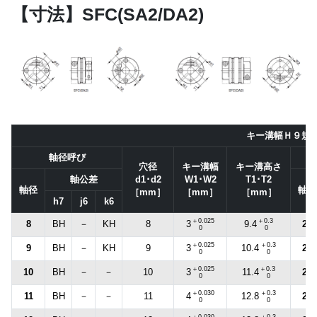
【寸法】SFC(SA2/DA2)
キー溝幅Ｈ９規
軸径呼び
穴径
キー溝幅
キー溝高さ
軸公差
d1･d2
W1･W2
T1･T2
軸径
軸径
［mm］
［mm］
［mm］
h7
j6
k6
＋0.025
＋0.3
8
BH
－
KH
8
20
3
9.4
0
0
＋0.025
＋0.3
9
BH
－
KH
9
22
3
10.4
0
0
＋0.025
＋0.3
10
BH
－
－
10
24
3
11.4
0
0
＋0.030
＋0.3
11
BH
－
－
11
25
4
12.8
0
0
＋0.030
＋0.3