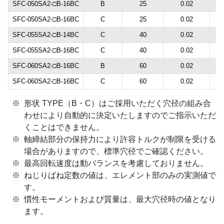
SFC-050SA2-□B-16BC
B
25
0.02
SFC-050SA2-□B-16BC
C
25
0.02
SFC-055SA2-□B-14BC
C
40
0.02
SFC-055SA2-□B-16BC
C
40
0.02
SFC-060SA2-□B-16BC
B
60
0.02
SFC-060SA2-□B-16BC
C
60
0.02
形状 TYPE（B・C）はご採用いただく穴径の組み合
わせにより自動的に決定いたしますのでご指示いただ
くことはできません。
軸締結部分の保持力により許容トルクが制限を受ける
場合がありますので、標準穴径でご確認ください。
最高回転速度は動バランスを考慮しておりません。
ねじりばね定数の値は、エレメント部のみの実測値で
す。
慣性モーメントおよび質量は、最大穴径時の値となり
ます。