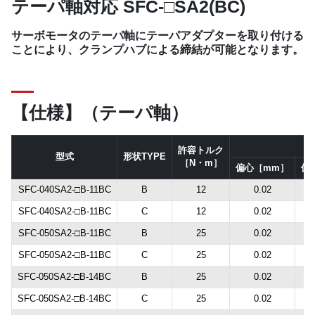
テーパ軸対応 SFC-□SA2(BC)
サーボモータのテーパ軸にテーパアダプターを取り付ける
ことにより、クランプハブによる締結が可能となります。
【仕様】（テーパ軸）
許容トルク
型式
形状TYPE
［N・m］
偏心［mm］
偏
SFC-040SA2-□B-11BC
B
12
0.02
SFC-040SA2-□B-11BC
C
12
0.02
SFC-050SA2-□B-11BC
B
25
0.02
SFC-050SA2-□B-11BC
C
25
0.02
SFC-050SA2-□B-14BC
B
25
0.02
SFC-050SA2-□B-14BC
C
25
0.02