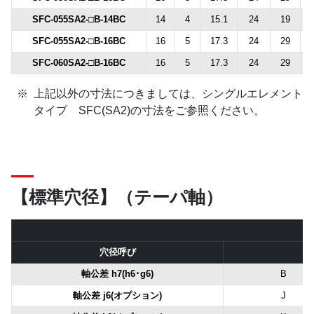
SFC-055SA2-□B-14BC
14
4
15.1
24
19
SFC-055SA2-□B-16BC
16
5
17.3
24
29
SFC-060SA2-□B-16BC
16
5
17.3
24
29
上記以外の寸法につきましては、シングルエレメント
タイプ SFC(SA2)の寸法をご参照ください。
【標準穴径】（テーパ軸）
穴径呼び
軸公差 h7(h6･g6)
B
軸公差 j6(オプション)
J