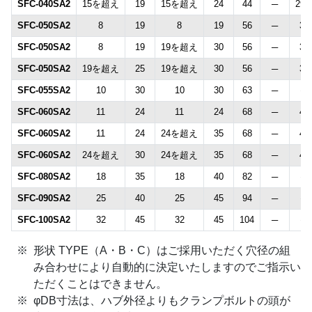
SFC-040SA2
15を超え
19
15を超え
24
44
─
29.
SFC-050SA2
8
19
8
19
56
─
38
SFC-050SA2
8
19
19を超え
30
56
─
38
SFC-050SA2
19を超え
25
19を超え
30
56
─
38
SFC-055SA2
10
30
10
30
63
─
─
SFC-060SA2
11
24
11
24
68
─
46
SFC-060SA2
11
24
24を超え
35
68
─
46
SFC-060SA2
24を超え
30
24を超え
35
68
─
46
SFC-080SA2
18
35
18
40
82
─
─
SFC-090SA2
25
40
25
45
94
─
─
SFC-100SA2
32
45
32
45
104
─
─
形状 TYPE（A・B・C）はご採用いただく穴径の組
み合わせにより自動的に決定いたしますのでご指示い
ただくことはできません。
φDB寸法は、ハブ外径よりもクランプボルトの頭が