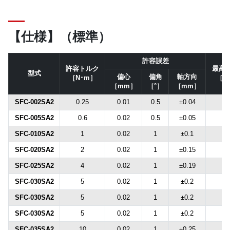
【仕様】（標準）
許容誤差
許容トルク
最高
型式
偏心
偏角
軸方向
［N･m］
［m
［mm］
［°］
［mm］
SFC-002SA2
0.25
0.01
0.5
±0.04
1
SFC-005SA2
0.6
0.02
0.5
±0.05
1
SFC-010SA2
1
0.02
1
±0.1
1
SFC-020SA2
2
0.02
1
±0.15
1
SFC-025SA2
4
0.02
1
±0.19
1
SFC-030SA2
5
0.02
1
±0.2
1
SFC-030SA2
5
0.02
1
±0.2
1
SFC-030SA2
5
0.02
1
±0.2
1
SFC-035SA2
10
0.02
1
±0.25
1