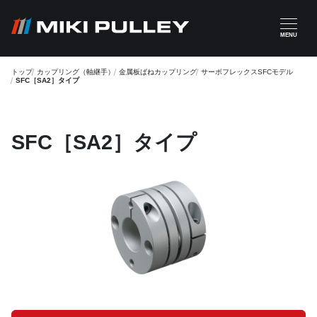
メインコンテンツに移動
MENU
トップ
カップリング（軸継手）
金属板ばねカップリング
サーボフレックスSFCモデル
SFC［SA2］タイプ
SFC［SA2］タイプ