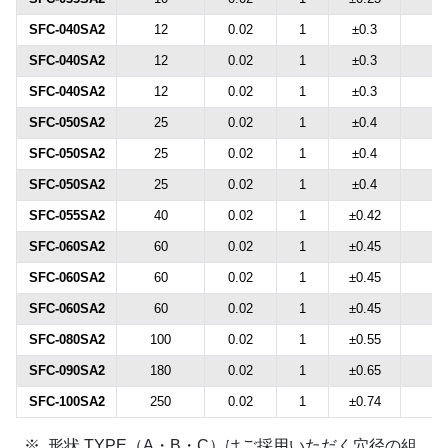
SFC-040SA2
12
0.02
1
±0.3
1
SFC-040SA2
12
0.02
1
±0.3
1
SFC-040SA2
12
0.02
1
±0.3
1
SFC-050SA2
25
0.02
1
±0.4
1
SFC-050SA2
25
0.02
1
±0.4
1
SFC-050SA2
25
0.02
1
±0.4
1
SFC-055SA2
40
0.02
1
±0.42
1
SFC-060SA2
60
0.02
1
±0.45
1
SFC-060SA2
60
0.02
1
±0.45
1
SFC-060SA2
60
0.02
1
±0.45
1
SFC-080SA2
100
0.02
1
±0.55
1
SFC-090SA2
180
0.02
1
±0.65
1
SFC-100SA2
250
0.02
1
±0.74
1
形状 TYPE（A・B・C）はご採用いただく穴径の組