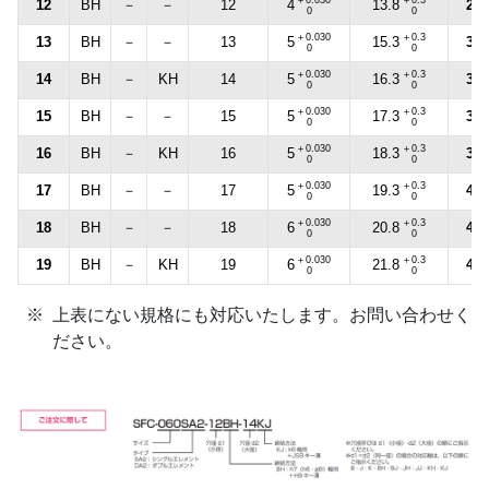
12
BH
－
－
12
28
4
13.8
0
0
＋0.030
＋0.3
13
BH
－
－
13
30
5
15.3
0
0
＋0.030
＋0.3
14
BH
－
KH
14
32
5
16.3
0
0
＋0.030
＋0.3
15
BH
－
－
15
35
5
17.3
0
0
＋0.030
＋0.3
16
BH
－
KH
16
38
5
18.3
0
0
＋0.030
＋0.3
17
BH
－
－
17
40
5
19.3
0
0
＋0.030
＋0.3
18
BH
－
－
18
42
6
20.8
0
0
＋0.030
＋0.3
19
BH
－
KH
19
45
6
21.8
0
0
上表にない規格にも対応いたします。お問い合わせく
ださい。