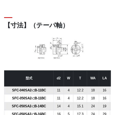
【寸法】（テーパ軸）
型式
d2
W
T
WA
LA
SFC-040SA2-□B-11BC
11
4
12.2
18
16
SFC-050SA2-□B-11BC
11
4
12.2
18
16
SFC-050SA2-□B-14BC
14
4
15.1
24
19
SFC-050SA2-□B-16BC
16
5
17.3
24
29