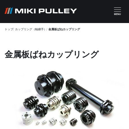
メインコンテンツに移動
MENU
トップ
カップリング（軸継手）
金属板ばねカップリング
金属板ばねカップリング