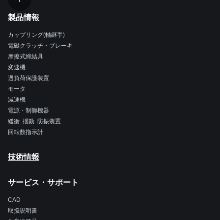
製品情報
カップリング(軸継手)
電磁クラッチ・ブレーキ
摩擦式締結具
変速機
過負荷保護装置
モータ
減速機
電源・制御機器
緩衝･揺動･防振装置
回転数指示計
技術情報
サービス・サポート
CAD
取扱説明書