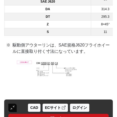
SAE J620
DA
314.3
DT
295.3
Z
8×45°
S
11
駆動側アウターリンは、SAE規格J620フライホイー
ルに直接取り付く寸法になっています。
CAD
ECサイト
ログイン