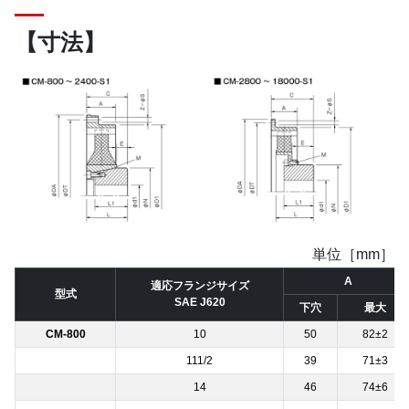
【寸法】
単位［mm］
A
適応フランジサイズ
型式
SAE J620
下穴
最大
CM-800
10
50
82±2
111/2
39
71±3
14
46
74±6