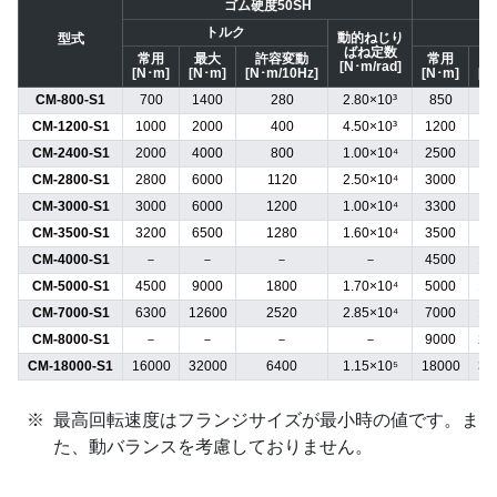
ゴム硬度50SH
トルク
動的ねじり
型式
ばね定数
常用
最大
許容変動
常用
最
[N･m/rad]
[N･m]
[N･m]
[N･m/10Hz]
[N･m]
[N
CM-800-S1
700
1400
280
2.80×10³
850
17
CM-1200-S1
1000
2000
400
4.50×10³
1200
24
CM-2400-S1
2000
4000
800
1.00×10⁴
2500
50
CM-2800-S1
2800
6000
1120
2.50×10⁴
3000
75
CM-3000-S1
3000
6000
1200
1.00×10⁴
3300
70
CM-3500-S1
3200
6500
1280
1.60×10⁴
3500
80
CM-4000-S1
－
－
－
－
4500
11
CM-5000-S1
4500
9000
1800
1.70×10⁴
5000
10
CM-7000-S1
6300
12600
2520
2.85×10⁴
7000
14
CM-8000-S1
－
－
－
－
9000
22
CM-18000-S1
16000
32000
6400
1.15×10⁵
18000
36
最高回転速度はフランジサイズが最小時の値です。ま
た、動バランスを考慮しておりません。