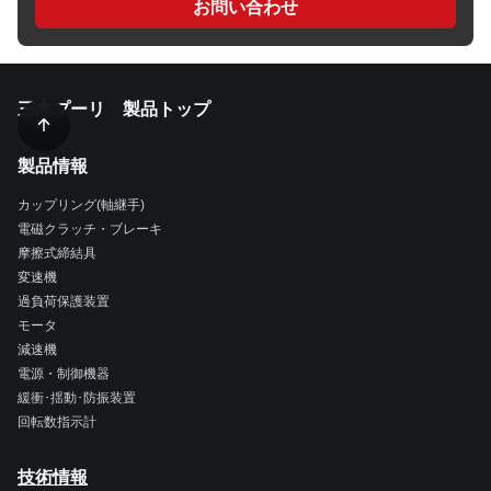
お問い合わせ
三木プーリ 製品トップ
製品情報
カップリング(軸継手)
電磁クラッチ・ブレーキ
摩擦式締結具
変速機
過負荷保護装置
モータ
減速機
電源・制御機器
緩衝･揺動･防振装置
回転数指示計
技術情報