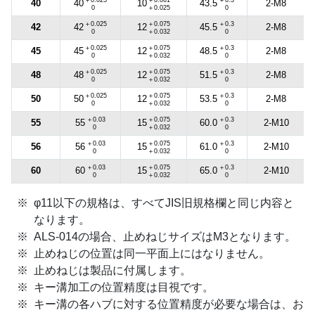
40
2-M8
40
10
43.5
0
＋0.025
0
＋0.025
＋0.075
＋0.3
42
2-M8
42
12
45.5
0
＋0.032
0
＋0.025
＋0.075
＋0.3
45
2-M8
45
12
48.5
0
＋0.032
0
＋0.025
＋0.075
＋0.3
48
2-M8
48
12
51.5
0
＋0.032
0
＋0.025
＋0.075
＋0.3
50
2-M8
50
12
53.5
0
＋0.032
0
＋0.03
＋0.075
＋0.3
55
2-M10
55
15
60.0
0
＋0.032
0
＋0.03
＋0.075
＋0.3
56
2-M10
56
15
61.0
0
＋0.032
0
＋0.03
＋0.075
＋0.3
60
2-M10
60
15
65.0
0
＋0.032
0
φ11以下の規格は、すべてJIS旧規格欄と同じ内容と
なります。
ALS-014の場合、止めねじサイズはM3となります。
止めねじの位置は同一平面上にはなりません。
止めねじは製品に付属します。
キー溝加工の位置精度は目視です。
キー溝の各ハブに対する位置精度が必要な場合は、お