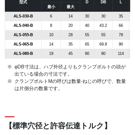
型式
D
DB
L
最小
最大
ALS-030-B
6
14
30
30
35
ALS-040-B
8
20
40
43.2
66
ALS-055-B
10
28
55
55
78
ALS-065-B
14
35
65
69.8
90
ALS-080-B
19
45
80
80
114
φDB寸法は、ハブ外径よりもクランプボルトの頭が
出ている場合の寸法です。
クランプボルトMの呼びは数量-ねじの呼びで、数量
は片側分の数量です。
【標準穴径と許容伝達トルク】