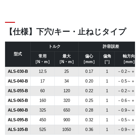
【仕様】下穴/キー・止ねじタイプ
トルク
許容誤差
型式
常用
最大
偏心
偏角
軸方向
［N・m］
［N・m］
［mm］
［°］
［mm］
ALS-030-B
12.5
25
0.17
1
－0.2～＋1.
ALS-040-B
17
34
0.20
1
－0.5～＋1.
ALS-055-B
60
120
0.22
1
－0.2～＋1.
ALS-065-B
160
320
0.25
1
－0.6～＋1.
ALS-080-B
325
650
0.28
1
－0.9～＋1.
ALS-095-B
450
900
0.32
1
－0.5～＋2.
ALS-105-B
525
1050
0.36
1
－0.9～＋2.