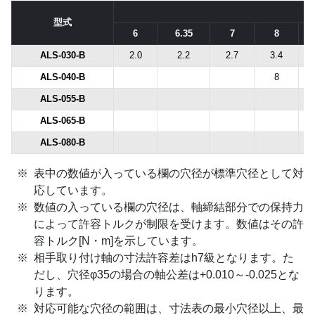
型式
6
6.35
7
8
ALS-030-B
2.0
2.2
2.7
3.4
ALS-040-B
8
ALS-055-B
ALS-065-B
ALS-080-B
表中の数値が入っている欄の穴径が標準穴径として対
応しています。
数値の入っている欄の穴径は、軸締結部分での保持力
によって許容トルクが制限を受けます。数値はその許
容トルク[N・m]を示しています。
相手取り付け軸の寸法許容差はh7級となります。た
だし、穴径φ35の場合の軸公差は+0.010～-0.025とな
ります。
対応可能な穴径の範囲は、寸法表の最小穴径以上、最