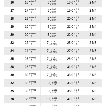
＋0.018
＋0.05
＋0.3
16
2-M4
16
5
18.0
0
＋0.02
0
＋0.018
＋0.05
＋0.3
17
2-M4
17
5
19.0
0
＋0.02
0
＋0.018
＋0.05
＋0.3
18
2-M4
18
5
20.0
0
＋0.02
0
＋0.021
＋0.05
＋0.3
19
2-M4
19
5
21.0
0
＋0.02
0
＋0.021
＋0.05
＋0.3
20
2-M4
20
5
22.0
0
＋0.02
0
＋0.021
＋0.061
＋0.3
22
2-M6
22
7
25.0
0
＋0.025
0
＋0.021
＋0.061
＋0.3
24
2-M6
24
7
27.0
0
＋0.025
0
＋0.021
＋0.061
＋0.3
25
2-M6
25
7
28.0
0
＋0.025
0
＋0.021
＋0.061
＋0.3
28
2-M6
28
7
31.0
0
＋0.025
0
＋0.021
＋0.061
＋0.3
30
2-M6
30
7
33.0
0
＋0.025
0
＋0.025
＋0.061
＋0.3
32
2-M8
32
10
35.5
0
＋0.025
0
＋0.025
＋0.061
＋0.3
35
2-M8
35
10
38.5
0
＋0.025
0
＋0.025
＋0.061
＋0.3
38
2-M8
38
10
41.5
0
＋0.025
0
＋0.025
＋0.061
＋0.3