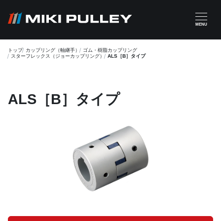
メインコンテンツに移動
MENU
トップ
カップリング（軸継手）
ゴム・樹脂カップリング
スターフレックス（ジョーカップリング）
ALS［B］タイプ
ALS［B］タイプ