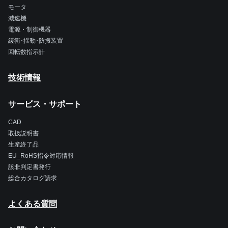
モータ
減速機
電源・制御機器
緩衝･揺動･防振装置
回転数指示計
技術情報
サービス・サポート
CAD
取扱説明書
生産終了品
EU_RoHS指令対応情報
該非判定書発行
総合カタログ請求
よくある質問