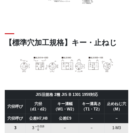
【標準穴加工規格】キー・止ねじ
JIS旧規格 2種 JIS B 1301 1959対応
穴径
キー溝幅
キー溝高さ
止めねじ穴
穴径呼び
（d1・d2）
（W1・W2）
（T1・T2）
（M）
穴径呼び
公差H7,H8
公差E9
－
－
＋0.018
3
－
－
1-M3
3
0