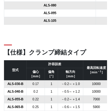
ALS-080
ALS-095
ALS-105
【仕様】クランプ締結タイプ
許容誤差
最高回転速度
型式
偏心
偏角
軸方向
－1
［min
］
［mm］
［°］
［mm］
ALS-030-B
0.17
1
－0.2～＋1.0
10000
ALS-040-B
0.2
1
－0.5～＋1.2
10000
ALS-055-B
0.22
1
－0.2～＋1.4
7000
ALS-065-B
0.25
1
－0.6～＋1.5
5900