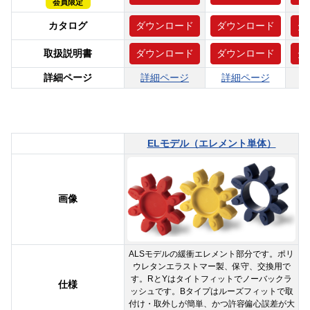
会員限定
カタログ
ダウンロード
ダウンロード
ダ
取扱説明書
ダウンロード
ダウンロード
ダ
詳細ページ
詳細ページ
詳細ページ
ELモデル（エレメント単体）
画像
ALSモデルの緩衝エレメント部分です。ポリ
ウレタンエラストマー製、保守、交換用で
す。RとYはタイトフィットでノーバックラ
仕様
ッシュです。Bタイプはルーズフィットで取
付け・取外しが簡単、かつ許容偏心誤差が大