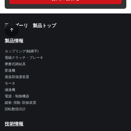
三木プーリ 製品トップ
製品情報
カップリング(軸継手)
電磁クラッチ・ブレーキ
摩擦式締結具
変速機
過負荷保護装置
モータ
減速機
電源・制御機器
緩衝･揺動･防振装置
回転数指示計
技術情報