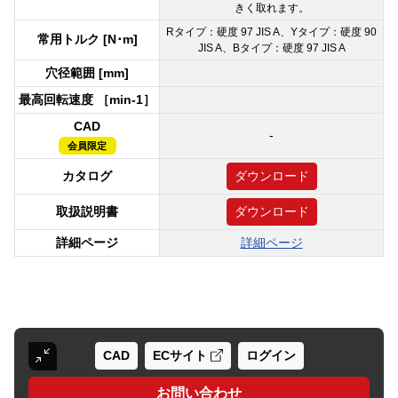
きく取れます。
Rタイプ：硬度 97 JIS A、Yタイプ：硬度 90
常用トルク [N･m]
JIS A、Bタイプ：硬度 97 JIS A
穴径範囲 [mm]
最高回転速度 ［min-1］
CAD
-
会員限定
カタログ
ダウンロード
取扱説明書
ダウンロード
詳細ページ
詳細ページ
CAD
ECサイト
ログイン
お問い合わせ