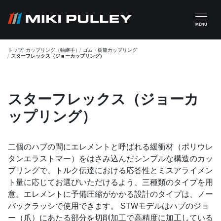
メインコンテンツに移動
MENU
トップ
カップリング（軸継手）
ゴム・樹脂カップリング
スターフレックス（ジョーカップリング）
スターフレックス（ジョーカ
ップリング）
二個のハブの間にエレメントと呼ばれる緩衝材（ポリウレ
タンエラストマー）をはさみ込んだシンプルな構造のカッ
プリングで、トルク伝達における応答性とミスアライメン
ト量に応じてお選びいただけるよう、三種類のタイプを用
意。エレメントに予備圧縮がかかる設計のタイプは、ノー
バックラッシで使用できます。 STWモデルはハブのジョ
ー（爪）にあたる部分を切削加工で高精度に加工している