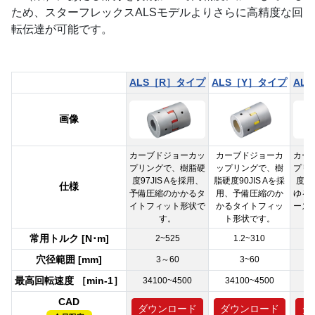
ため、スターフレックスALSモデルよりさらに高精度な回
転伝達が可能です。
ALS［R］タイプ
ALS［Y］タイプ
AL
画像
カーブドジョーカッ
カーブドジョーカ
カー
プリングで、樹脂硬
ップリングで、樹
プリ
度97JIS Aを採用、
脂硬度90JIS Aを採
度97
仕様
予備圧縮のかかるタ
用、予備圧縮のか
ゆる
イトフィット形状で
かるタイトフィッ
ーズ
す。
ト形状です。
常用トルク [N･m]
2~525
1.2~310
穴径範囲 [mm]
3～60
3~60
最高回転速度 ［min-1］
34100~4500
34100~4500
1
CAD
ダウンロード
ダウンロード
ダ