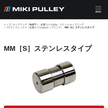
メインコンテンツに移動
MENU
トップ
カップリング（軸継手）
金属コイルばね・スリットカップリング
バウマンフレックス（金属コイルばねカップリング）
MM［S］ステンレスタイプ
MM［S］ステンレスタイプ