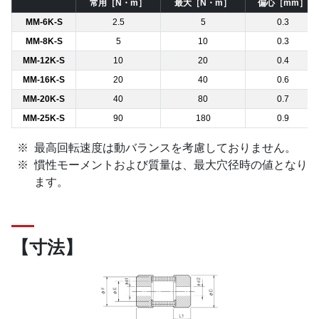
常用［N・m］
最大［N・m］
偏心［mm］
MM-6K-S
2.5
5
0.3
MM-8K-S
5
10
0.3
MM-12K-S
10
20
0.4
MM-16K-S
20
40
0.6
MM-20K-S
40
80
0.7
MM-25K-S
90
180
0.9
最高回転速度は動バランスを考慮しておりません。
慣性モーメントおよび質量は、最大穴径時の値となり
ます。
【寸法】