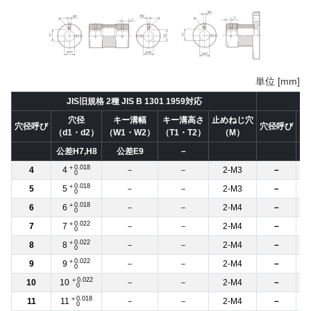
単位 [mm]
JIS旧規格 2種 JIS B 1301 1959対応
穴径
キー溝幅
キー溝高さ
止めねじ穴
穴径呼び
穴径呼び
（d1・d2）
（W1・W2）
（T1・T2）
（M）
（
公差H7,H8
公差E9
－
＋0.018
4
4
－
－
2-M3
－
0
＋0.018
5
5
－
－
2-M3
－
0
＋0.018
6
6
－
－
2-M4
－
0
＋0.022
7
7
－
－
2-M4
－
0
＋0.022
8
8
－
－
2-M4
－
0
＋0.022
9
9
－
－
2-M4
－
0
＋0.022
10
10
－
－
2-M4
－
0
＋0.018
11
11
－
－
2-M4
－
0