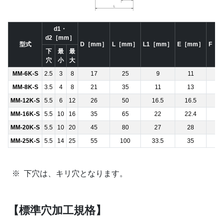
d1・
d2［mm］
型式
D［mm］
L［mm］
L1［mm］
E［mm］
F［
下
最
最
穴
小
大
MM-6K-S
2.5
3
8
17
25
9
11
15
MM-8K-S
3.5
4
8
21
35
11
13
1
MM-12K-S
5.5
6
12
26
50
16.5
16.5
2
MM-16K-S
5.5
10
16
35
65
22
22.4
3
MM-20K-S
5.5
10
20
45
80
27
28
4
MM-25K-S
5.5
14
25
55
100
33.5
35
5
下穴は、キリ穴となります。
【標準穴加工規格】