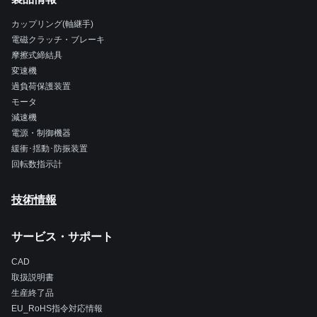
カップリング(軸継手)
電磁クラッチ・ブレーキ
摩擦式締結具
変速機
過負荷保護装置
モータ
減速機
電源・制御機器
緩衝･揺動･防振装置
回転数指示計
技術情報
サービス・サポート
CAD
取扱説明書
生産終了品
EU_RoHS指令対応情報