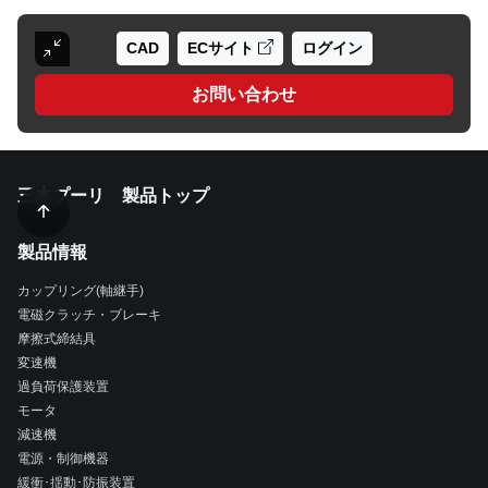
CAD
ECサイト
ログイン
お問い合わせ
三木プーリ 製品トップ
製品情報
カップリング(軸継手)
電磁クラッチ・ブレーキ
摩擦式締結具
変速機
過負荷保護装置
モータ
減速機
電源・制御機器
緩衝･揺動･防振装置