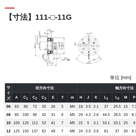
【寸法】111-□-11G
単位 [mm]
サ
径方向寸法
軸方向寸法
イ
A
C
C
C
E
Y
m
H
J
K
L
L
M
P
ズ
1
2
3
1
2
06
63
80
72
35
26
5
M4
18
3.5
2.1
37
25.5
15
7.
08
80
100
90
42
31
6
M5
20
4.3
2.6
44.5
28.5
20
8.
10
100
125
112
52
41
7
M5
22
5
3.1
53.1
33.1
25
9
12
125
150
137
62
49
7
M6
24
5.5
3.6
61
37
30
9.