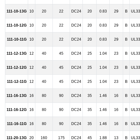
111-10-13G
10
20
22
DC24
20
0.83
29
B
UL3
111-10-12G
10
20
22
DC24
20
0.83
29
B
UL3
111-10-11G
10
20
22
DC24
20
0.83
29
B
UL3
111-12-13G
12
40
45
DC24
25
1.04
23
B
UL3
111-12-12G
12
40
45
DC24
25
1.04
23
B
UL3
111-12-11G
12
40
45
DC24
25
1.04
23
B
UL3
111-16-13G
16
80
90
DC24
35
1.46
16
B
UL3
111-16-12G
16
80
90
DC24
35
1.46
16
B
UL3
111-16-11G
16
80
90
DC24
35
1.46
16
B
UL3
111-20-13G
20
160
175
DC24
45
1.88
13
B
UL3