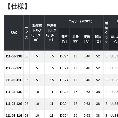
【仕様】
コイル（at20℃）
耐
動摩擦
静摩擦
サ
熱
トルク
トルク
型式
イ
ク
T
［N・
T
［N・
d
s
電圧
容量
電流
抵抗
UL
ズ
ラ
m］
m］
［V］
［W］
［A］
［Ω］
イ
ス
111-06-13G
06
5
5.5
DC24
11
0.46
52
B
UL3
111-06-12G
06
5
5.5
DC24
11
0.46
52
B
UL3
111-06-11G
06
5
5.5
DC24
11
0.46
52
B
UL3
111-08-13G
08
10
11
DC24
15
0.63
38
B
UL3
111-08-12G
08
10
11
DC24
15
0.63
38
B
UL3
111-08-11G
08
10
11
DC24
15
0.63
38
B
UL3