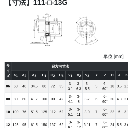
【寸法】111-□-13G
単位 [mm]
サ
径方向寸法
イ
A
A
A
C
C
C
V
V
V
Y
Z
H
J
K
ズ
1
2
3
1
2
3
1
2
3
3-
3-
3-
6-
06
63
46
34.5
80
72
35
5
18
3.5
2.
3.1
6.3
5.5
60°
3-
3-
6-
08
80
60
41.7
100
90
42
3-7
6
20
4.3
2.
4.1
8
60°
3-
3-
6-
10
100
76
51.5
125
112
52
3-9
7
22
5
3.
5.1
11
60°
3-
3-
6-
12
125
95
61.5
150
137
62
3-11
7
24
5.5
3.
6.1
12
60°