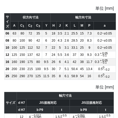
単位 [mm]
サ
径方向寸法
軸方向寸法
イ
A
C
C
C
Y
H
J
K
L
M
P
a
ズ
1
2
3
06
63
80
72
35
5
18
3.5
2.1
25.5
15
7.3
0.2~±0.05
08
80
100
90
42
6
20
4.3
2.6
28.5
20
8.3
0.2~±0.05
10
100
125
112
52
7
22
5
3.1
33.1
25
9
0.2~±0.05
＋0.05
12
125
150
137
62
7
24
5.5
3.6
37
30
9.3
0.3
－0.1
＋0.05
16
160
190
175
80
9.5
26
6
4.1
42
38
11.7
0.3
－0.1
0
20
200
230
215
100
9.5
30
7
5.1
50.4
45
13.4
0.5
－0.2
0
25
250
290
270
125
11.5
35
8
6.1
58.9
54
16
0.5
－0.2
単位 [mm]
軸穴寸法
サイズ
d H7
JIS規格対応
JIS旧規格対応
d H7
b P9
t
b P9
t
－0.012
＋0.5
＋0.050
＋0.5
12
4
1.5
4
1.5
－0.042
0
＋0.020
0