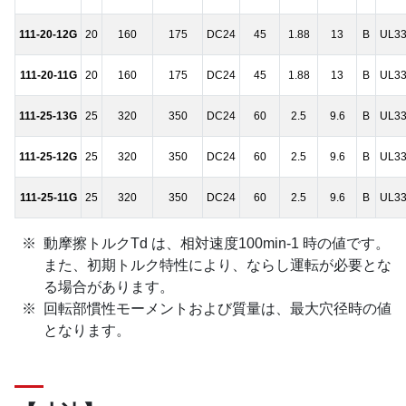
111-20-12G
20
160
175
DC24
45
1.88
13
B
UL3
111-20-11G
20
160
175
DC24
45
1.88
13
B
UL3
111-25-13G
25
320
350
DC24
60
2.5
9.6
B
UL3
111-25-12G
25
320
350
DC24
60
2.5
9.6
B
UL3
111-25-11G
25
320
350
DC24
60
2.5
9.6
B
UL3
動摩擦トルクTd は、相対速度100min-1 時の値です。
また、初期トルク特性により、ならし運転が必要とな
る場合があります。
回転部慣性モーメントおよび質量は、最大穴径時の値
となります。