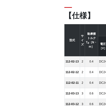
【仕様】
動摩擦
サ
トルク
型式
イ
T
［N・
d
電圧
ズ
m］
［V
112-02-13
2
0.4
DC2
112-02-12
2
0.4
DC2
112-02-11
2
0.4
DC2
112-03-13
3
0.6
DC2
112-03-12
3
0.6
DC2