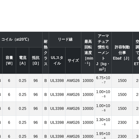
アーマ
コイル（at20℃）
リード線
耐
最高
チュア
熱
回転
慣性モ
許容制動
ク
速度
ーメン
仕事
容量
電流
抵抗
ULスタ
ラ
［min
ト
Ebaℓ［J］
サイズ
］
［W］
［A］
［Ω］
イル
－1
ス
］
J［kg・
E
2
m
］
6.75×10
4
6
0.25
96
B
UL3398
AWG26
10000
1500
2
－7
1.00×10
4
6
0.25
96
B
UL3398
AWG26
10000
1500
2
－6
1.00×10
4
6
0.25
96
B
UL3398
AWG26
10000
1500
2
－6
1.30×10
4
6
0.25
96
B
UL3398
AWG26
10000
2300
3
－6
1.95×10
4
6
0.25
96
B
UL3398
AWG26
10000
2300
3
－6