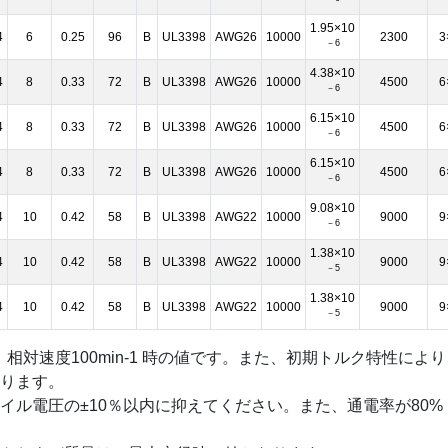
1.95×10
4
6
0.25
96
B
UL3398
AWG26
10000
2300
3
－6
4.38×10
4
8
0.33
72
B
UL3398
AWG26
10000
4500
6
－6
6.15×10
4
8
0.33
72
B
UL3398
AWG26
10000
4500
6
－6
6.15×10
4
8
0.33
72
B
UL3398
AWG26
10000
4500
6
－6
9.08×10
4
10
0.42
58
B
UL3398
AWG22
10000
9000
9
－6
1.38×10
4
10
0.42
58
B
UL3398
AWG22
10000
9000
9
－5
1.38×10
4
10
0.42
58
B
UL3398
AWG22
10000
9000
9
－5
、相対速度100min-1 時の値です。また、初期トルク特性によ
ります。
イル電圧の±10％以内に抑えてください。また、通電率が80%