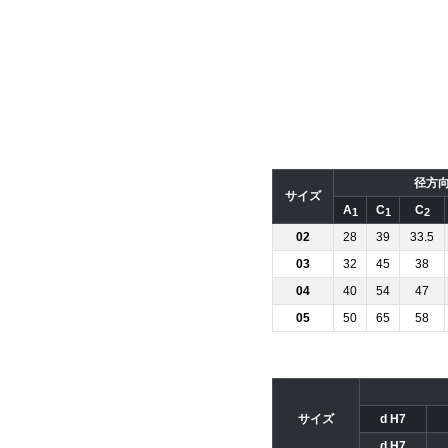
径方
サイズ
A
C
C
1
1
2
02
28
39
33.5
03
32
45
38
04
40
54
47
05
50
65
58
サイズ
d H7
d H7