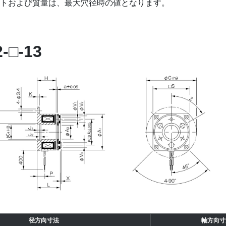
トおよび質量は、最大穴径時の値となります。
□-13
径方向寸法
軸方向寸