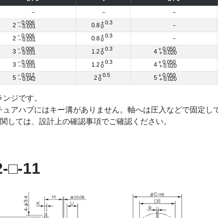
－
－
－
－0.006
＋0.3
2
0.8
－
－0.031
0
－0.006
＋0.3
2
0.8
－
－0.031
0
－0.006
＋0.3
＋0.050
3
1.2
4
－0.031
0
＋0.020
－0.006
＋0.3
＋0.050
3
1.2
4
－0.031
0
＋0.020
－0.012
＋0.5
＋0.050
5
2
5
－0.042
0
＋0.020
ランジです。
マチュアハブにはキー溝がありません。軸へは圧入などで固定し
関しては、設計上の確認事項でご確認ください。
□-11