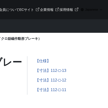
会員について
ECサイト
企業情報
採用情報
Japanese
マイクロ励磁作動形ブレーキ）
ブレー
【仕様】
【寸法】112-□-13
【寸法】112-□-12
【寸法】112-□-11