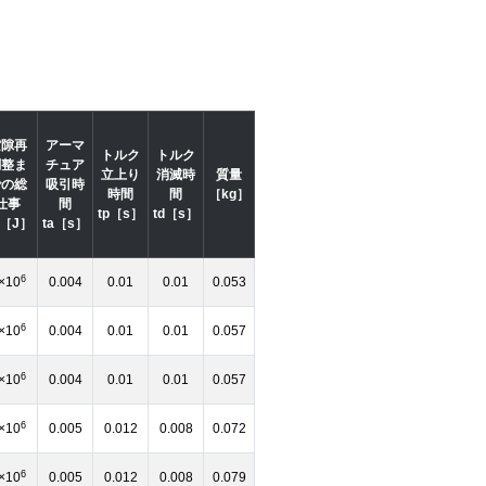
空隙再
アーマ
トルク
トルク
調整ま
チュア
立上り
消滅時
質量
での総
吸引時
時間
間
［kg］
仕事
間
tp［s］
td［s］
T［J］
ta［s］
6
×10
0.004
0.01
0.01
0.053
6
×10
0.004
0.01
0.01
0.057
6
×10
0.004
0.01
0.01
0.057
6
×10
0.005
0.012
0.008
0.072
6
×10
0.005
0.012
0.008
0.079