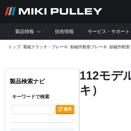
メインコンテンツに移動
製品情報
技術情報
サービス・サポート
トップ
電磁クラッチ・ブレーキ
励磁作動形ブレーキ
励磁作動形
112モ
製品検索ナビ
キ）
キーワードで検索
適用