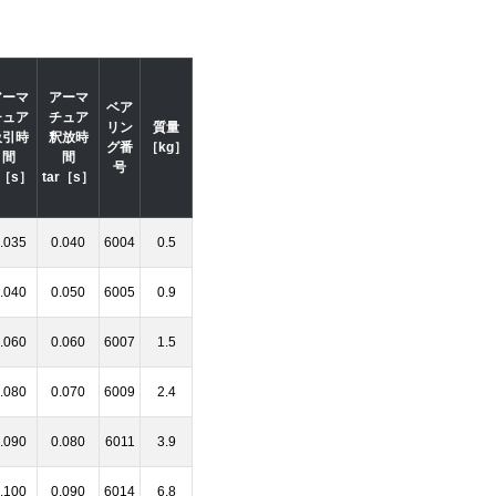
アーマ
アーマ
ベア
チュア
チュア
リン
質量
吸引時
釈放時
グ番
［kg］
間
間
号
a［s］
tar［s］
.035
0.040
6004
0.5
.040
0.050
6005
0.9
.060
0.060
6007
1.5
.080
0.070
6009
2.4
.090
0.080
6011
3.9
.100
0.090
6014
6.8