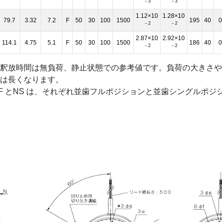
－3
－3
1.12×10
1.28×10
79.7
3.32
7.2
F
50
30
100
1500
195
40
0
－2
－2
2.87×10
2.92×10
114.1
4.75
5.1
F
50
30
100
1500
186
40
0
－2
－2
釈放時間は無負荷、静止状態での参考値です。負荷の大きさや
は長くなります。
F とNS は、それぞれ並歯フルポジションと並歯シングルポジ