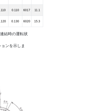
.110
0.110
6017
11.1
.120
0.130
6020
15.3
連結時の運転状
ションを示しま