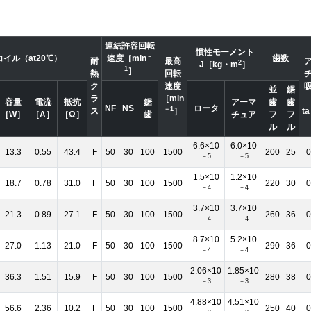
連結許容回転
慣性モーメント
－
コイル（at20℃）
速度［min
歯数
耐
最高
2
J［kg・m
］
1
］
熱
回転
ク
速度
並
鋸
ラ
［min
容量
電流
抵抗
鋸
アーマ
歯
歯
NF
NS
ロータ
－1
ス
］
t
［W］
［A］
［Ω］
歯
チュア
フ
フ
ル
ル
6.6×10
6.0×10
13.3
0.55
43.4
F
50
30
100
1500
200
25
0
－5
－5
1.5×10
1.2×10
18.7
0.78
31.0
F
50
30
100
1500
220
30
0
－4
－4
3.7×10
3.7×10
21.3
0.89
27.1
F
50
30
100
1500
260
36
0
－4
－4
8.7×10
5.2×10
27.0
1.13
21.0
F
50
30
100
1500
290
36
0
－4
－4
2.06×10
1.85×10
36.3
1.51
15.9
F
50
30
100
1500
280
38
0
－3
－3
4.88×10
4.51×10
56.6
2.36
10.2
F
50
30
100
1500
250
40
0