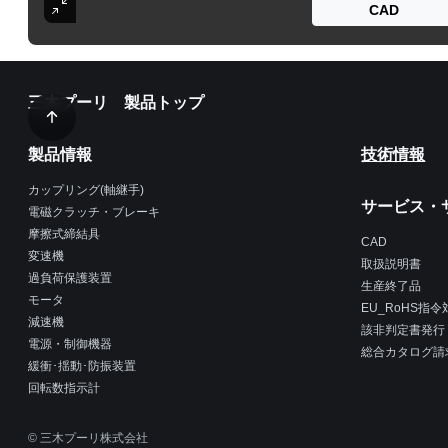
CAD
三木プーリ 製品トップ
製品情報
技術情報
カップリング(軸継手)
サービス・
電磁クラッチ・ブレーキ
摩擦式締結具
CAD
変速機
取扱説明書
過負荷保護装置
生産終了品
モータ
EU_RoHS指
減速機
該非判定書発行
電源・制御機器
総合カタログ請
緩衝･揺動･防振装置
回転数指示計
© 三木プーリ株式会社