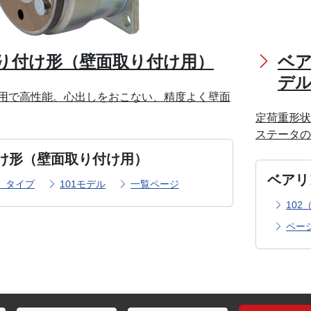
り付け形（壁面取り付け用）
ベ
デ
用で高性能。心出しをおこない、精度よく壁面
定荷重形状
ステータ
け形（壁面取り付け用）
ベアリ
1）タイプ
101モデル
一覧ページ
102
ペー