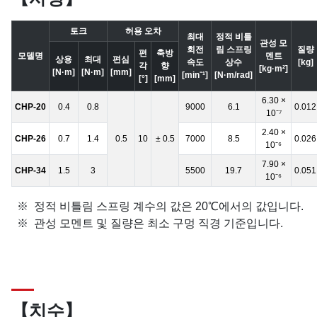
토크
허용 오차
최대
정적 비틀
관성 모
회전
림 스프링
질량
편
축방
모델명
멘트
상용
최대
편심
속도
상수
[kg]
각
향
[kg·m²]
[N·m]
[N·m]
[mm]
[min⁻¹]
[N·m/rad]
[°]
[mm]
6.30 ×
CHP-20
0.4
0.8
9000
6.1
0.012
10⁻⁷
2.40 ×
CHP-26
0.7
1.4
0.5
10
± 0.5
7000
8.5
0.026
10⁻⁶
7.90 ×
CHP-34
1.5
3
5500
19.7
0.051
10⁻⁶
정적 비틀림 스프링 계수의 값은 20℃에서의 값입니다.
관성 모멘트 및 질량은 최소 구멍 직경 기준입니다.
【치수】