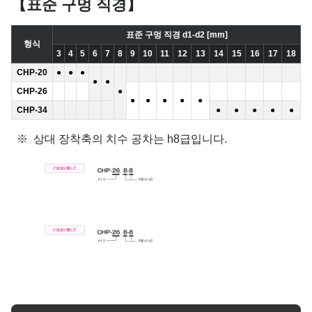
【표준 구멍 직경】
표준 구멍 직경 d1-d2 [mm]
형식
3
4
5
6
7
8
9
10
11
12
13
14
15
16
17
18
CHP-20
●
●
●
●
●
CHP-26
●
●
●
●
●
●
CHP-34
●
●
●
●
●
상대 장착축의 치수 공차는 h8급입니다.