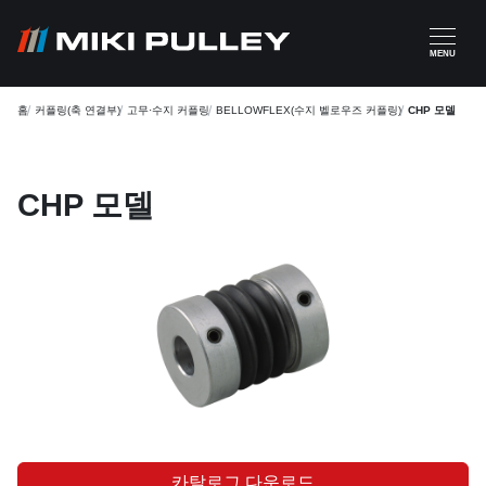
주요 콘텐츠로 건너뛰기
MENU
홈
커플링(축 연결부)
고무·수지 커플링
BELLOWFLEX(수지 벨로우즈 커플링)
CHP 모델
CHP 모델
카탈로그 다운로드