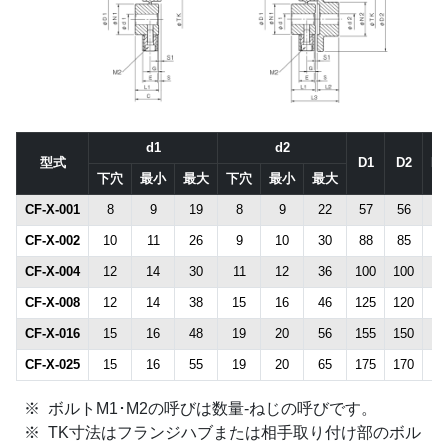
d1
d2
型式
D1
D2
N1
下穴
最小
最大
下穴
最小
最大
CF-X-001
8
9
19
8
9
22
57
56
30
CF-X-002
10
11
26
9
10
30
88
85
40
CF-X-004
12
14
30
11
12
36
100
100
45
CF-X-008
12
14
38
15
16
46
125
120
60
CF-X-016
15
16
48
19
20
56
155
150
70
CF-X-025
15
16
55
19
20
65
175
170
85
ボルトM1･M2の呼びは数量-ねじの呼びです。
TK寸法はフランジハブまたは相手取り付け部のボル