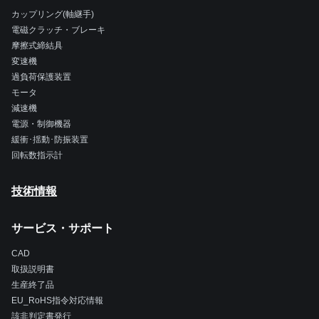
カップリング(軸継手)
電磁クラッチ・ブレーキ
摩擦式締結具
変速機
過負荷保護装置
モータ
減速機
電源・制御機器
緩衝･揺動･防振装置
回転数指示計
技術情報
サービス・サポート
CAD
取扱説明書
生産終了品
EU_RoHS指令対応情報
該非判定書発行