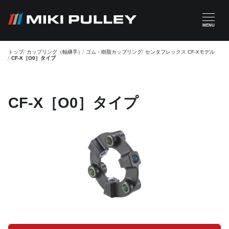
メインコンテンツに移動
MENU
トップ
カップリング（軸継手）
ゴム・樹脂カップリング
センタフレックス CF-Xモデル
CF-X［O0］タイプ
CF-X［O0］タイプ