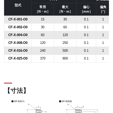
型式
常用
最大
偏心
偏角
［N・m］
［N・m］
［mm］
［°］
CF-X-001-O0
15
30
0.1
1
CF-X-002-O0
30
60
0.1
1
CF-X-004-O0
60
120
0.1
1
CF-X-008-O0
120
250
0.1
1
CF-X-016-O0
240
500
0.1
1
CF-X-025-O0
370
800
0.1
1
【寸法】