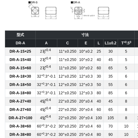
型式
寸法
+0
0
DR-A
A
C
E
L
L1±0.2
T
.5
+0.4
DR-A-15×25
27
11^±0.250
10^±0.2
25
30
5
0
+0.4
DR-A-15×40
27
11^±0.250
10^±0.2
40
45
5
0
+0.4
DR-A-15×60
27
11^±0.250
10^±0.2
60
65
5
0
+0
DR-A-18×30
32
.3^-0.1
12^±0.250
12^±0.3
30
35
6
+0
DR-A-18×50
32
.3^-0.1
12^±0.250
12^±0.3
50
55
6
+0
DR-A-18×80
32
.3^-0.1
12^±0.250
12^±0.3
80
85
6
+0.4
DR-A-27×40
45
22^±0.250
20^±0.4
40
45
8
0
+0.4
DR-A-27×60
45
22^±0.250
20^±0.4
60
65
8
0
+0.4
DR-A-27×100
45
22^±0.250
20^±0.4
100
105
8
0
+0
DR-A-38×60
60
.3^-0.2
30^±0.250
25^±0.4
60
70
10
+0
DR-A-38×80
60
.3^-0.2
30^±0.250
25^±0.4
80
90
10