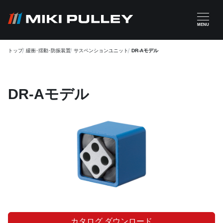
メインコンテンツに移動
MENU
トップ
緩衝･揺動･防振装置
サスペンションユニット
DR-Aモデル
DR-Aモデル
カタログ ダウンロード