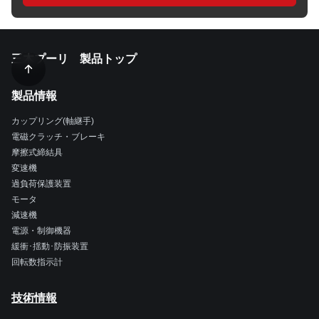
三木プーリ 製品トップ
製品情報
カップリング(軸継手)
電磁クラッチ・ブレーキ
摩擦式締結具
変速機
過負荷保護装置
モータ
減速機
電源・制御機器
緩衝･揺動･防振装置
回転数指示計
技術情報