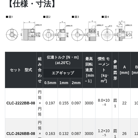
【仕様・寸法】
伝達トルク [N・m]
組
最高
慣性 モ
参
（at.20℃）
み
回転
ーメン
照
A
B
セット 型式
合
速度
ト
図
[mm]
[m
エアギャップ
わ
［min
［kg･
形
2
せ
－1］
m
]
0.5mm
1mm
2mm
円
筒
8.0×10
図
CLC-2222BB-08
×
0.197
0.155
0.097
3000
22
1
－6
１
円
筒
円
筒
1.2×10
図
CLC-2626BB-08
×
0.163
0.132
0.087
3000
26
1
－5
１