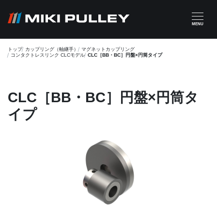
メインコンテンツに移動
MENU
トップ
カップリング（軸継手）
マグネットカップリング
コンタクトレスリンク CLCモデル
CLC［BB・BC］円盤×円筒タイプ
CLC［BB・BC］円盤×円筒タ
イプ