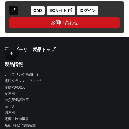
CAD
ECサイト
ログイン
お問い合わせ
三木プーリ 製品トップ
製品情報
カップリング(軸継手)
電磁クラッチ・ブレーキ
摩擦式締結具
変速機
過負荷保護装置
モータ
減速機
電源・制御機器
緩衝･揺動･防振装置