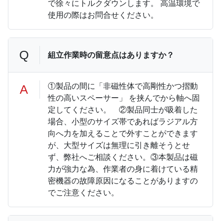
で徐々にトルクダウンします。 高温環境で
使用の際はお問合せください。
Q
組立作業時の留意点はありますか？
①製品の間に「非磁性体で高剛性かつ摺動
A
性の高いスペーサー」 を挟んでから軸へ固
定してください。 ②製品同⼠が吸着した
場合、⼩型のサイズ帯であればラジアル⽅
向へ⼒を加えることで外すことができます
が、⼤型サイズは無理に引き離そうとせ
ず、弊社へご相談ください。③本製品は磁
⼒が強⼒な為、作業者の⾝に着けている精
密機器の故障原因になることがありますの
でご注意ください。