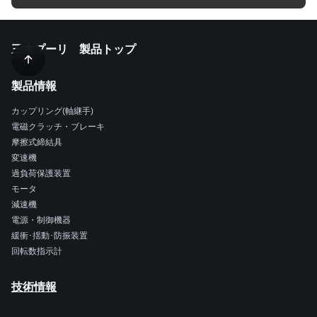
三木プーリ 製品トップ
製品情報
カップリング(軸継手)
電磁クラッチ・ブレーキ
摩擦式締結具
変速機
過負荷保護装置
モータ
減速機
電源・制御機器
緩衝･揺動･防振装置
回転数指示計
技術情報