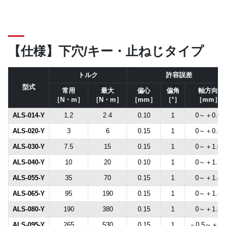
【仕様】下穴/キー・止ねじタイプ
トルク
許容誤差
型式
常用
最大
偏心
偏角
軸方向
［N・m］
［N・m］
［mm］
［°］
［mm］
ALS-014-Y
1.2
2.4
0.10
1
0～＋0.6
ALS-020-Y
3
6
0.15
1
0～＋0.8
ALS-030-Y
7.5
15
0.15
1
0～＋1.0
ALS-040-Y
10
20
0.10
1
0～＋1.2
ALS-055-Y
35
70
0.15
1
0～＋1.4
ALS-065-Y
95
190
0.15
1
0～＋1.5
ALS-080-Y
190
380
0.15
1
0～＋1.8
ALS-095-Y
265
530
0.15
1
－0.5～＋2.