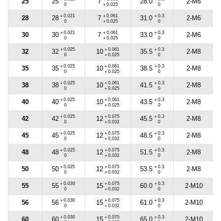
25
2-M6
25
7
28.0
0
＋0.025
0
＋0.021
＋0.061
＋0.3
28
2-M6
28
7
31.0
0
＋0.025
0
＋0.021
＋0.061
＋0.3
30
2-M6
30
7
33.0
0
＋0.025
0
＋0.025
＋0.061
＋0.3
32
2-M8
32
10
35.5
0
＋0.025
0
＋0.025
＋0.061
＋0.3
35
2-M8
35
10
38.5
0
＋0.025
0
＋0.025
＋0.061
＋0.3
38
2-M8
38
10
41.5
0
＋0.025
0
＋0.025
＋0.061
＋0.3
40
2-M8
40
10
43.5
0
＋0.025
0
＋0.025
＋0.075
＋0.3
42
2-M8
42
12
45.5
0
＋0.032
0
＋0.025
＋0.075
＋0.3
45
2-M8
45
12
48.5
0
＋0.032
0
＋0.025
＋0.075
＋0.3
48
2-M8
48
12
51.5
0
＋0.032
0
＋0.025
＋0.075
＋0.3
50
2-M8
50
12
53.5
0
＋0.032
0
＋0.030
＋0.075
＋0.3
55
2-M10
55
15
60.0
0
＋0.032
0
＋0.030
＋0.075
＋0.3
56
2-M10
56
15
61.0
0
＋0.032
0
＋0.030
＋0.075
＋0.3
60
2-M10
60
15
65.0