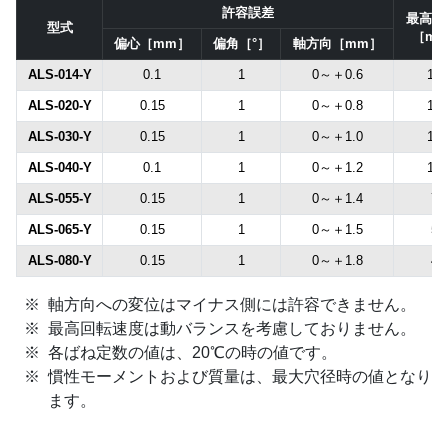
許容誤差
最高回
型式
［mi
偏心［mm］
偏角［°］
軸方向［mm］
ALS-014-Y
0.1
1
0～＋0.6
100
ALS-020-Y
0.15
1
0～＋0.8
100
ALS-030-Y
0.15
1
0～＋1.0
100
ALS-040-Y
0.1
1
0～＋1.2
100
ALS-055-Y
0.15
1
0～＋1.4
70
ALS-065-Y
0.15
1
0～＋1.5
59
ALS-080-Y
0.15
1
0～＋1.8
48
軸方向への変位はマイナス側には許容できません。
最高回転速度は動バランスを考慮しておりません。
各ばね定数の値は、20℃の時の値です。
慣性モーメントおよび質量は、最大穴径時の値となり
ます。