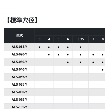
【標準穴径】
型式
3
4
5
6
6.35
7
8
ALS-014-Y
●
●
●
●
●
ALS-020-Y
●
●
●
●
●
●
ALS-030-Y
●
●
●
●
ALS-040-Y
●
ALS-055-Y
ALS-065-Y
ALS-080-Y
ALS-095-Y
ALS-105-Y