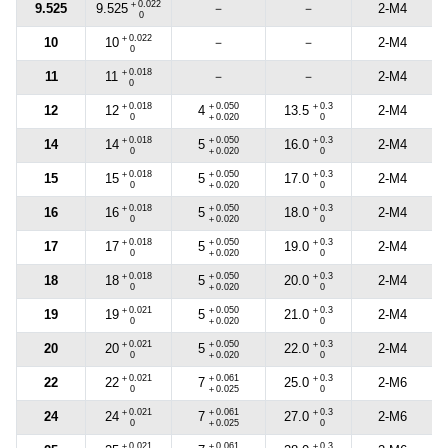
＋0.022
9.525
－
－
2-M4
9.525
0
＋0.022
10
－
－
2-M4
10
0
＋0.018
11
－
－
2-M4
11
0
＋0.018
＋0.050
＋0.3
12
2-M4
12
4
13.5
0
＋0.020
0
＋0.018
＋0.050
＋0.3
14
2-M4
14
5
16.0
0
＋0.020
0
＋0.018
＋0.050
＋0.3
15
2-M4
15
5
17.0
0
＋0.020
0
＋0.018
＋0.050
＋0.3
16
2-M4
16
5
18.0
0
＋0.020
0
＋0.018
＋0.050
＋0.3
17
2-M4
17
5
19.0
0
＋0.020
0
＋0.018
＋0.050
＋0.3
18
2-M4
18
5
20.0
0
＋0.020
0
＋0.021
＋0.050
＋0.3
19
2-M4
19
5
21.0
0
＋0.020
0
＋0.021
＋0.050
＋0.3
20
2-M4
20
5
22.0
0
＋0.020
0
＋0.021
＋0.061
＋0.3
22
2-M6
22
7
25.0
0
＋0.025
0
＋0.021
＋0.061
＋0.3
24
2-M6
24
7
27.0
0
＋0.025
0
＋0.021
＋0.061
＋0.3