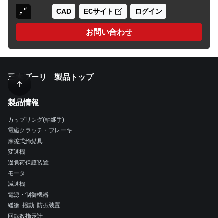
CAD
ECサイト
ログイン
お問い合わせ
三木プーリ 製品トップ
製品情報
カップリング(軸継手)
電磁クラッチ・ブレーキ
摩擦式締結具
変速機
過負荷保護装置
モータ
減速機
電源・制御機器
緩衝･揺動･防振装置
回転数指示計