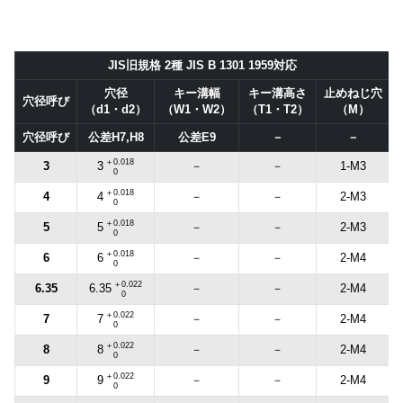
JIS旧規格 2種 JIS B 1301 1959対応
穴径
キー溝幅
キー溝高さ
止めねじ穴
穴径呼び
（d1・d2）
（W1・W2）
（T1・T2）
（M）
穴径呼び
公差H7,H8
公差E9
－
－
＋0.018
3
－
－
1-M3
3
0
＋0.018
4
－
－
2-M3
4
0
＋0.018
5
－
－
2-M3
5
0
＋0.018
6
－
－
2-M4
6
0
＋0.022
6.35
－
－
2-M4
6.35
0
＋0.022
7
－
－
2-M4
7
0
＋0.022
8
－
－
2-M4
8
0
＋0.022
9
－
－
2-M4
9
0