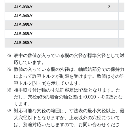
ALS-030-Y
2
2.
ALS-040-Y
ALS-055-Y
ALS-065-Y
ALS-080-Y
表中の数値が入っている欄の穴径が標準穴径として対
応しています。
数値の入っている欄の穴径は、軸締結部分での保持力
によって許容トルクが制限を受けます。数値はその許
容トルク[N・m]を示しています。
相手取り付け軸の寸法許容差はh7級となります。た
だし、穴径φ35の場合の軸公差は+0.010～-0.025とな
ります。
対応可能な穴径の範囲は、寸法表の最小穴径以上、最
大穴径以下となりますが、上表以外の穴径について
は、別途対応いたしますので、お問い合わせくださ