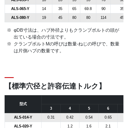
ALS-065-Y
14
35
65
69.8
90
35
ALS-080-Y
19
45
80
80
114
45
φDB寸法は、ハブ外径よりもクランプボルトの頭が
出ている場合の寸法です。
クランプボルトMの呼びは数量-ねじの呼びで、数量
は片側ハブの数量です。
【標準穴径と許容伝達トルク】
型式
3
4
5
6
6.
ALS-014-Y
0.31
0.42
0.54
0.65
ALS-020-Y
1.2
1.6
2.1
2.