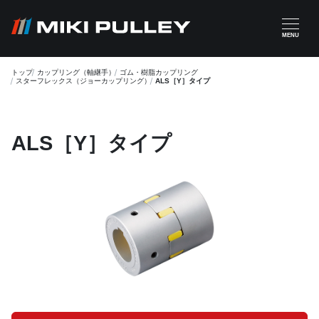
メインコンテンツに移動
MENU
トップ
カップリング（軸継手）
ゴム・樹脂カップリング
スターフレックス（ジョーカップリング）
ALS［Y］タイプ
ALS［Y］タイプ