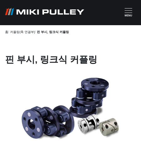
주요 콘텐츠로 건너뛰기
MENU
홈
커플링(축 연결부)
핀 부시, 링크식 커플링
핀 부시, 링크식 커플링