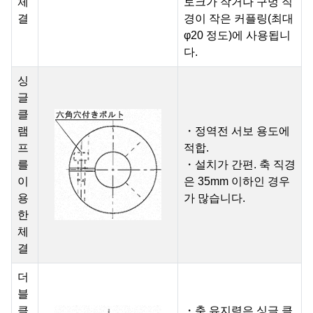
체
토크가 작거나 구멍 직
결
경이 작은 커플링(최대
φ20 정도)에 사용됩니
다.
싱
글
클
램
・정역전 서보 용도에
프
적합.
를
・설치가 간편. 축 직경
이
은 35mm 이하인 경우
용
가 많습니다.
한
체
결
더
블
클
・축 유지력은 싱글 클