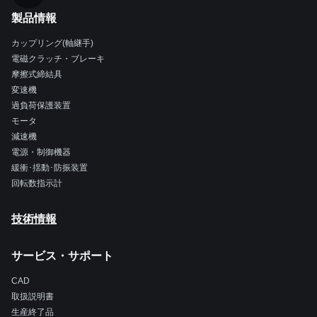
製品情報
カップリング(軸継手)
電磁クラッチ・ブレーキ
摩擦式締結具
変速機
過負荷保護装置
モータ
減速機
電源・制御機器
緩衝･揺動･防振装置
回転数指示計
技術情報
サービス・サポート
CAD
取扱説明書
生産終了品