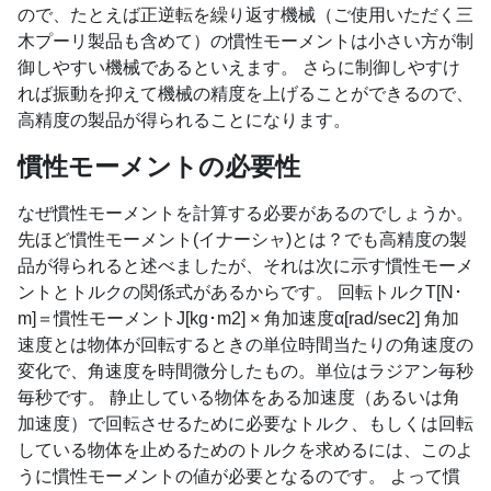
ので、たとえば正逆転を繰り返す機械（ご使用いただく三
木プーリ製品も含めて）の慣性モーメントは小さい方が制
御しやすい機械であるといえます。 さらに制御しやすけ
れば振動を抑えて機械の精度を上げることができるので、
高精度の製品が得られることになります。
慣性モーメントの必要性
なぜ慣性モーメントを計算する必要があるのでしょうか。
先ほど慣性モーメント(イナーシャ)とは？でも高精度の製
品が得られると述べましたが、それは次に示す慣性モーメ
ントとトルクの関係式があるからです。 回転トルクT[N･
m]＝慣性モーメントJ[kg･m2] × 角加速度α[rad/sec2] 角加
速度とは物体が回転するときの単位時間当たりの角速度の
変化で、角速度を時間微分したもの。単位はラジアン毎秒
毎秒です。 静止している物体をある加速度（あるいは角
加速度）で回転させるために必要なトルク、もしくは回転
している物体を止めるためのトルクを求めるには、このよ
うに慣性モーメントの値が必要となるのです。 よって慣