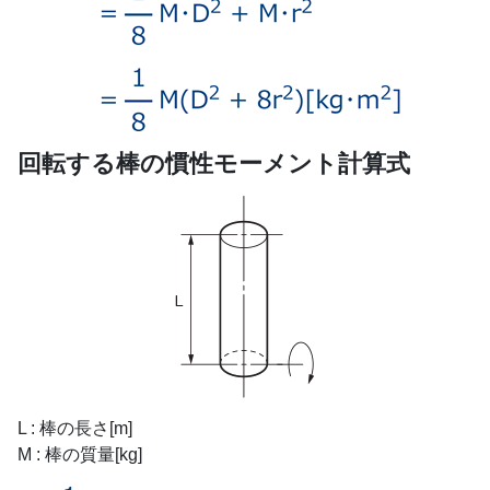
回転する棒の慣性モーメント計算式
L : 棒の長さ[m]
M : 棒の質量[kg]