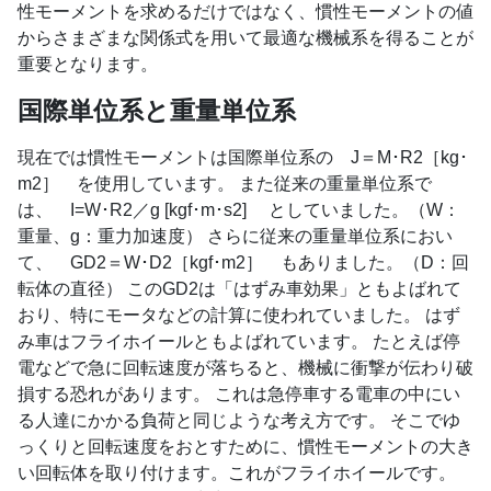
性モーメントを求めるだけではなく、慣性モーメントの値
からさまざまな関係式を用いて最適な機械系を得ることが
重要となります。
国際単位系と重量単位系
現在では慣性モーメントは国際単位系の J＝M･R2［kg･
m2］ を使用しています。 また従来の重量単位系で
は、 I=W･R2／g [kgf･m･s2] としていました。（W：
重量、g：重力加速度） さらに従来の重量単位系におい
て、 GD2＝W･D2［kgf･m2］ もありました。（D：回
転体の直径） このGD2は「はずみ車効果」ともよばれて
おり、特にモータなどの計算に使われていました。 はず
み車はフライホイールともよばれています。 たとえば停
電などで急に回転速度が落ちると、機械に衝撃が伝わり破
損する恐れがあります。 これは急停車する電車の中にい
る人達にかかる負荷と同じような考え方です。 そこでゆ
っくりと回転速度をおとすために、慣性モーメントの大き
い回転体を取り付けます。これがフライホイールです。