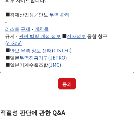
외부 사이트입니다.
■경제산업성
／
안보
무역 관리
-
리스트
규제
-
캐치올
규제 -
관련 법령 개정 정보
■
전자정부
종합 창구
(e-Gov)
■
안보 무역 정보 센터(CISTEC)
■일본
무역진흥기구(JETRO)
■일본기계수출조합
(JMC)
동의
적절성 판단에 관한 Q&A