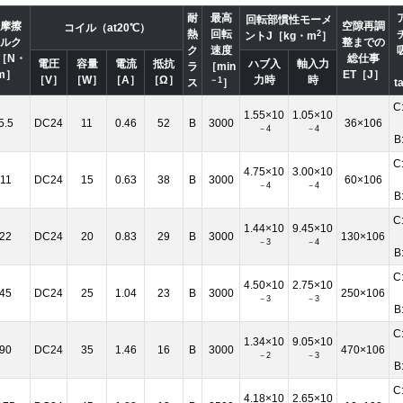
耐
最高
回転部慣性モーメ
摩擦
空隙再調
コイル（at20℃）
熱
回転
2
ントJ［kg・m
］
ルク
整までの
ク
速度
s［N・
総仕事
電圧
容量
電流
抵抗
ハブ入
軸入力
ラ
［min
m］
ET［J］
［V］
［W］
［A］
［Ω］
力時
時
－1
ス
］
t
C
1.55×10
1.05×10
5.5
DC24
11
0.46
52
B
3000
36×106
－4
－4
B
C
4.75×10
3.00×10
11
DC24
15
0.63
38
B
3000
60×106
－4
－4
B
C
1.44×10
9.45×10
22
DC24
20
0.83
29
B
3000
130×106
－3
－4
B
C
4.50×10
2.75×10
45
DC24
25
1.04
23
B
3000
250×106
－3
－3
B
C
1.34×10
9.05×10
90
DC24
35
1.46
16
B
3000
470×106
－2
－3
B
C
4.18×10
2.65×10