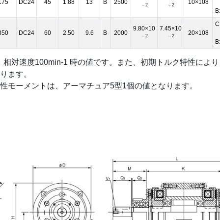
175
DC24
45
1.88
13
B
2500
10×108
－2
－2
B
C
9.80×10
7.45×10
350
DC24
60
2.50
9.6
B
2000
20×108
－2
－2
B
、相対速度100min-1 時の値です。また、初期トルク特性によ
ります。
性モーメントは、アーマチュア5型1個の値となります。