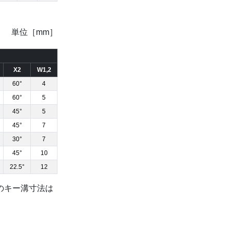
単位［mm］
X2
W1,2
60°
4
60°
5
45°
5
45°
7
30°
7
45°
10
22.5°
12
部のキー溝寸法は