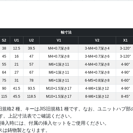
軸寸法
S2
U1
U2
V1
V2
X1
38
12.5
39.5
M4×0.7深さ8
3-M4×0.7深さ4
3-120°
45
16
47
M4×0.7深さ8
3-M4×0.7深さ6
3-120°
55
21
57
M6×1深さ11
4-M4×0.7深さ8
4-90°
64
27
67
M6×1深さ11
4-M4×0.7深さ8
4-90°
75
31
78
M6×1深さ11
6-M5×0.8深さ8
6-60°
90
41.5
93.5
M10×1.5深さ17
4-M6×1深さ12
4-90°
115
45.5
118.5
M10×1.5深さ17
8-M6×1深さ12
8-45°
旧規格2 種、キーはJIS旧規格1 種です。なお、ユニットハブ
ります。上記寸法表でご確認ください。
挿入時には、付属の挿入セットをご使用ください。
のベースは鋳物製となります。