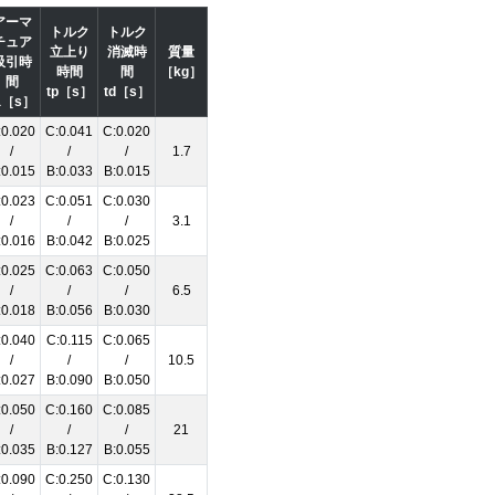
アーマ
トルク
トルク
チュア
立上り
消滅時
質量
吸引時
時間
間
［kg］
間
tp［s］
td［s］
a［s］
:0.020
C:0.041
C:0.020
/
/
/
1.7
:0.015
B:0.033
B:0.015
:0.023
C:0.051
C:0.030
/
/
/
3.1
:0.016
B:0.042
B:0.025
:0.025
C:0.063
C:0.050
/
/
/
6.5
:0.018
B:0.056
B:0.030
:0.040
C:0.115
C:0.065
/
/
/
10.5
:0.027
B:0.090
B:0.050
:0.050
C:0.160
C:0.085
/
/
/
21
:0.035
B:0.127
B:0.055
:0.090
C:0.250
C:0.130