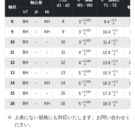
軸公差
d1・d2
W1・W2
T1・T2
軸径
軸
h7
j6
k6
＋0.025
＋0.3
8
BH
－
KH
8
17
3
9.4
0
0
＋0.025
＋0.3
9
BH
－
KH
9
18
3
10.4
0
0
＋0.025
＋0.3
10
BH
－
－
10
19
3
11.4
0
0
＋0.030
＋0.3
11
BH
－
－
11
20
4
12.8
0
0
＋0.030
＋0.3
12
BH
－
－
12
22
4
13.8
0
0
＋0.030
＋0.3
13
BH
－
－
13
24
5
15.3
0
0
＋0.030
＋0.3
14
BH
－
KH
14
25
5
16.3
0
0
＋0.030
＋0.3
15
BH
－
－
15
28
5
17.3
0
0
＋0.030
＋0.3
16
BH
－
KH
16
30
5
18.3
0
0
上表にない規格にも対応いたします。お問い合わせく
ださい。