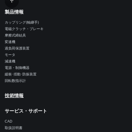
製品情報
カップリング(軸継手)
電磁クラッチ・ブレーキ
摩擦式締結具
変速機
過負荷保護装置
モータ
減速機
電源・制御機器
緩衝･揺動･防振装置
回転数指示計
技術情報
サービス・サポート
CAD
取扱説明書