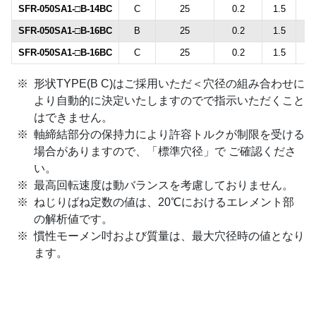
SFR-050SA1-□B-14BC
C
25
0.2
1.5
±
SFR-050SA1-□B-16BC
B
25
0.2
1.5
±
SFR-050SA1-□B-16BC
C
25
0.2
1.5
±
形状TYPE(B C)はご採用いただ＜穴径の組み合わせに
より自動的に決定いたしますのでで指示いただくこと
はできません。
軸締結部分の保持力により許容トルクが制限を受ける
場合がありますので、「標準穴径」で ご確認くださ
い。
最高回転速度は動バランスを考慮しておりません。
ねじりばね定数の値は、20℃におけるエレメント部
の解析値です。
慣性モーメン吋および質量は、最大穴径時の値となり
ます。