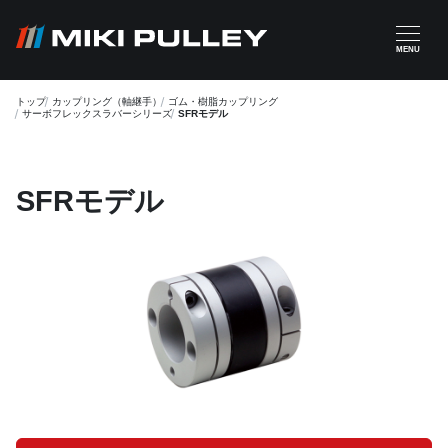
メインコンテンツに移動
MENU
トップ
カップリング（軸継手）
ゴム・樹脂カップリング
サーボフレックスラバーシリーズ
SFRモデル
SFRモデル