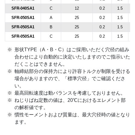
SFR-040SA1
C
12
0.2
1.5
SFR-050SA1
A
25
0.2
1.5
SFR-050SA1
B
25
0.2
1.5
SFR-050SA1
C
25
0.2
1.5
形状TYPE（A・B・C）はご採用いただく穴径の組み
合わせにより自動的に決定いたしますのでご指示いた
だくことはできません。
軸締結部分の保持力により許容トルクが制限を受ける
場合がありますので、「標準穴径」でご確認くださ
い。
最高回転速度は動バランスを考慮しておりません。
ねじりばね定数の値は、20℃におけるエレメント部
の解析値です。
慣性モーメントおよび質量は、最大穴径時の値となり
ます。