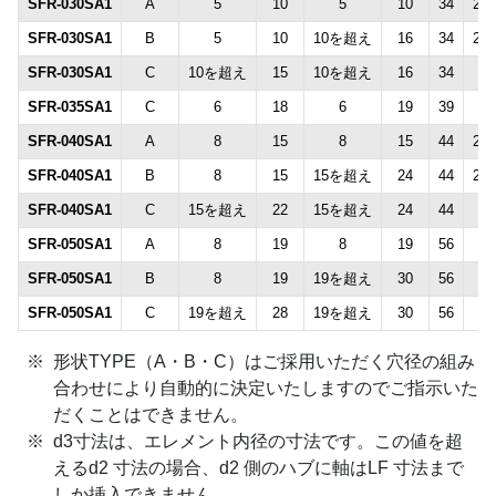
SFR-030SA1
A
5
10
5
10
34
21.
SFR-030SA1
B
5
10
10を超え
16
34
21.
SFR-030SA1
C
10を超え
15
10を超え
16
34
-
SFR-035SA1
C
6
18
6
19
39
-
SFR-040SA1
A
8
15
8
15
44
29.
SFR-040SA1
B
8
15
15を超え
24
44
29.
SFR-040SA1
C
15を超え
22
15を超え
24
44
-
SFR-050SA1
A
8
19
8
19
56
38
SFR-050SA1
B
8
19
19を超え
30
56
38
SFR-050SA1
C
19を超え
28
19を超え
30
56
-
形状TYPE（A・B・C）はご採用いただく穴径の組み
合わせにより自動的に決定いたしますのでご指示いた
だくことはできません。
d3寸法は、エレメント内径の寸法です。この値を超
えるd2 寸法の場合、d2 側のハブに軸はLF 寸法まで
しか挿入できません。