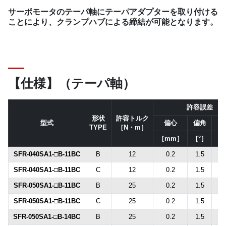
サーボモータのテーパ軸にテーパアダプターを取り付ける
ことにより、クランプハブによる締結が可能となります。
【仕様】（テーパ軸）
許容誤差
形状
許容トルク
型式
偏心
偏角
軸
TYPE
［N・m］
［mm］
［°］
［
SFR-040SA1-□B-11BC
B
12
0.2
1.5
±
SFR-040SA1-□B-11BC
C
12
0.2
1.5
±
SFR-050SA1-□B-11BC
B
25
0.2
1.5
±
SFR-050SA1-□B-11BC
C
25
0.2
1.5
±
SFR-050SA1-□B-14BC
B
25
0.2
1.5
±