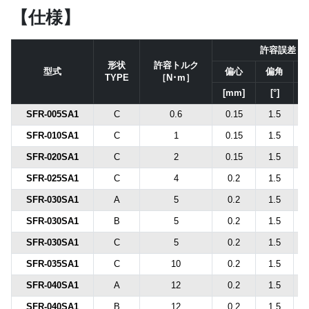
【仕様】
許容誤差
形状
許容トルク
型式
偏心
偏角
TYPE
［N･m］
[mm]
[°]
SFR-005SA1
C
0.6
0.15
1.5
SFR-010SA1
C
1
0.15
1.5
SFR-020SA1
C
2
0.15
1.5
SFR-025SA1
C
4
0.2
1.5
SFR-030SA1
A
5
0.2
1.5
SFR-030SA1
B
5
0.2
1.5
SFR-030SA1
C
5
0.2
1.5
SFR-035SA1
C
10
0.2
1.5
SFR-040SA1
A
12
0.2
1.5
SFR-040SA1
B
12
0.2
1.5