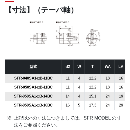
【寸法】（テーパ軸）
型式
d2
W
T
WA
LA
SFR-040SA1-□B-11BC
11
4
12.2
18
16
SFR-050SA1-□B-11BC
11
4
12.2
18
16
SFR-050SA1-□B-14BC
14
4
15.1
24
19
SFR-050SA1-□B-16BC
16
5
17.3
24
29
上記以外の寸法につきましては、SFR MODEL の寸
法をご参照ください。