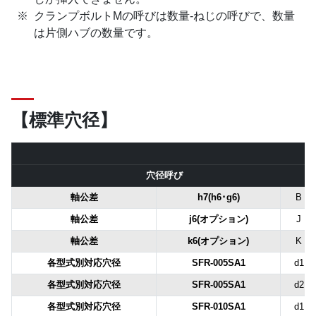
クランプボルトMの呼びは数量-ねじの呼びで、数量
は片側ハブの数量です。
【標準穴径】
穴径呼び
軸公差
h7(h6･g6)
B
軸公差
j6(オプション)
J
軸公差
k6(オプション)
K
各型式別対応穴径
SFR-005SA1
d1
各型式別対応穴径
SFR-005SA1
d2
各型式別対応穴径
SFR-010SA1
d1