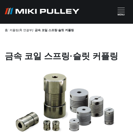
주요 콘텐츠로 건너뛰기
MENU
홈
커플링(축 연결부)
금속 코일 스프링·슬릿 커플링
금속 코일 스프링·슬릿 커플링